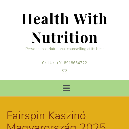
Skip
to
Health With
content
Nutrition
Personalized Nutritional counselling at its best
Call Us: +91 8918684722
Fairspin Kaszinó
Magyarország 2025