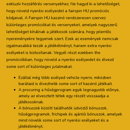
exkluzív hozzáférés versenyekhez. Ne hagyd ki a lehetőséget,
hogy növeld nyerési esélyeidet a fairspin HU promóciós
kódjaival. A Fairspin HU kaszinó rendszeresen szervez
különleges promóciókat és versenyeket, amelyek nagyszerű
lehetőséget kínálnak a játékosok számára, hogy jelentős
nyereményekre tegyenek szert. Ezek az események nemcsak
izgalmasabbá teszik a játékélményt, hanem extra nyerési
esélyeket is biztosítanak. Vegyél részt ezekben the
promóciókban, hogy növeld a nyerési esélyeidet és élvezd
some sort of különleges jutalmakat.
Ezáltal még több esélyed vehicle nyerni, miközben
barátaid is élvezhetik some sort of kaszinó játékait.
A procuring a hűségprogram egyik legnagyobb előnye,
amely az elvesztett tétek egy részét visszaadja a
játékosoknak.
A bónuszok között találhatók üdvözlő bónuszok,
hűségprogramok, frichipek és ajánlói bónuszok, amelyek
mind növelik some sort of nyerési esélyeket és a
játékélményt.