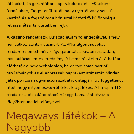
játékokat, és garantáltan kapj rakeback-et TFS tokenek
formájában, függetlenül attól, hogy nyertél vagy sem. A
kaszinó és a fogadóiroda bónuszai közötti fő különbség a
felhasználási területekben rejlik.
A kaszinó rendelkezik Curaçao eGaming engedéllyel, amely
nemzetközi szinten elismert. Az RNG algoritmusokat
rendszeresen ellenőrzik, így garantált a kiszámíthatatlan,
manipulációmentes eredmény. A licenc részletei átláthatóan
elérhetők a new weboldalon, beleértve some sort of
tanúsítványok és ellenőrzések naprakész státuszát. Minden
játék pontosan ugyanazon szabályok alapján fut, függetlenül
attól, hogy milyen eszközről érkezik a játékos. A Fairspin TFS
rendszer a blokklánc-alapú hűségjutalmazást ötvözi a
Play2Earn modell előnyeivel.
Megaways Játékok – A
Nagyobb