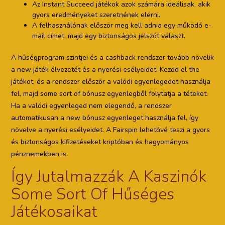
Az Instant Succeed játékok azok számára ideálisak, akik
gyors eredményeket szeretnének elérni.
A felhasználónak először meg kell adnia egy működő e-
mail címet, majd egy biztonságos jelszót választ.
A hűségprogram szintjei és a cashback rendszer tovább növelik
a new játék élvezetét és a nyerési esélyeidet. Kezdd el the
játékot, és a rendszer először a valódi egyenlegedet használja
fel, majd some sort of bónusz egyenlegből folytatja a téteket.
Ha a valódi egyenleged nem elegendő, a rendszer
automatikusan a new bónusz egyenleget használja fel, így
növelve a nyerési esélyeidet. A Fairspin lehetővé teszi a gyors
és biztonságos kifizetéseket kriptóban és hagyományos
pénznemekben is.
Így Jutalmazzák A Kaszinók
Some Sort Of Hűséges
Játékosaikat