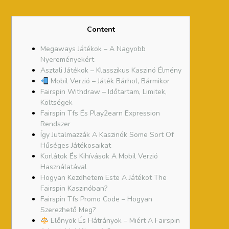
Content
Megaways Játékok – A Nagyobb
Nyereményekért
Asztali Játékok – Klasszikus Kaszinó Élmény
Mobil Verzió – Játék Bárhol, Bármikor
Fairspin Withdraw – Időtartam, Limitek,
Költségek
Fairspin Tfs És Play2earn Expression
Rendszer
Így Jutalmazzák A Kaszinók Some Sort Of
Hűséges Játékosaikat
Korlátok És Kihívások A Mobil Verzió
Használatával
Hogyan Kezdhetem Este A Játékot The
Fairspin Kaszinóban?
Fairspin Tfs Promo Code – Hogyan
Szerezhető Meg?
Előnyök És Hátrányok – Miért A Fairspin