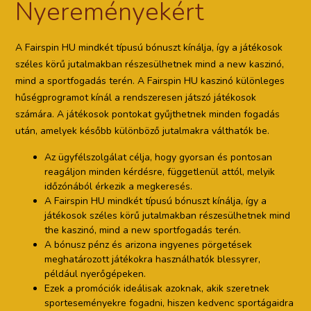
Nyereményekért
A Fairspin HU mindkét típusú bónuszt kínálja, így a játékosok
széles körű jutalmakban részesülhetnek mind a new kaszinó,
mind a sportfogadás terén. A Fairspin HU kaszinó különleges
hűségprogramot kínál a rendszeresen játszó játékosok
számára. A játékosok pontokat gyűjthetnek minden fogadás
után, amelyek később különböző jutalmakra válthatók be.
Az ügyfélszolgálat célja, hogy gyorsan és pontosan
reagáljon minden kérdésre, függetlenül attól, melyik
időzónából érkezik a megkeresés.
A Fairspin HU mindkét típusú bónuszt kínálja, így a
játékosok széles körű jutalmakban részesülhetnek mind
the kaszinó, mind a new sportfogadás terén.
A bónusz pénz és arizona ingyenes pörgetések
meghatározott játékokra használhatók blessyrer,
például nyerőgépeken.
Ezek a promóciók ideálisak azoknak, akik szeretnek
sporteseményekre fogadni, hiszen kedvenc sportágaidra