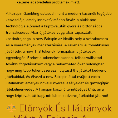
kellene adatvédelmi problémák miatt.
A Fairspin Gambling establishment a modern kaszinók legújabb
képviselője, amely innovatív módon ötvözi a blokklánc
technológia előnyeit a kriptovaluták gyors és biztonságos
tranzakcióival. Akár új játékos vagy, akár tapasztalt
kaszinórajongó, a new Fairspin az ideális hely a szórakozásra
és a nyeremények megszerzésére. A rakeback automatikusan
jóváíródik a new TFS tokenek formájában a játékosok
egyenlegén. Ezeket a tokeneket azonnal felhasználhatod
további fogadásokhoz vagy elhelyezheted őket holdingban,
hogy még több tokent szerezz. Folytasd the játékot kedvenc
játékaiddal, és élvezd a new Fairspin által nyújtott extra
jutalmakat, amelyek növelik nyerési esélyeidet és gazdagítják
játékélményedet. A Fairspin kaszinó lehetőséget kínál arra,
hogy kriptovalutát kapj, miközben kedvenc játékaidat játszod!
Előnyök És Hátrányok