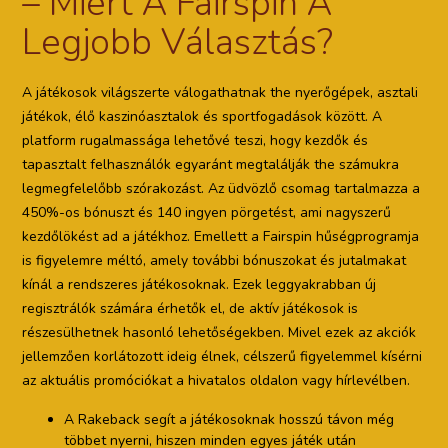
– Miért A Fairspin A
Legjobb Választás?
A játékosok világszerte válogathatnak the nyerőgépek, asztali
játékok, élő kaszinóasztalok és sportfogadások között. A
platform rugalmassága lehetővé teszi, hogy kezdők és
tapasztalt felhasználók egyaránt megtalálják the számukra
legmegfelelőbb szórakozást. Az üdvözlő csomag tartalmazza a
450%-os bónuszt és 140 ingyen pörgetést, ami nagyszerű
kezdőlökést ad a játékhoz. Emellett a Fairspin hűségprogramja
is figyelemre méltó, amely további bónuszokat és jutalmakat
kínál a rendszeres játékosoknak. Ezek leggyakrabban új
regisztrálók számára érhetők el, de aktív játékosok is
részesülhetnek hasonló lehetőségekben. Mivel ezek az akciók
jellemzően korlátozott ideig élnek, célszerű figyelemmel kísérni
az aktuális promóciókat a hivatalos oldalon vagy hírlevélben.
A Rakeback segít a játékosoknak hosszú távon még
többet nyerni, hiszen minden egyes játék után