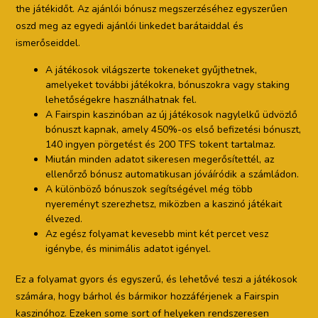
the játékidőt. Az ajánlói bónusz megszerzéséhez egyszerűen
oszd meg az egyedi ajánlói linkedet barátaiddal és
ismerőseiddel.
A játékosok világszerte tokeneket gyűjthetnek,
amelyeket további játékokra, bónuszokra vagy staking
lehetőségekre használhatnak fel.
A Fairspin kaszinóban az új játékosok nagylelkű üdvözlő
bónuszt kapnak, amely 450%-os első befizetési bónuszt,
140 ingyen pörgetést és 200 TFS tokent tartalmaz.
Miután minden adatot sikeresen megerősítettél, az
ellenőrző bónusz automatikusan jóváíródik a számládon.
A különböző bónuszok segítségével még több
nyereményt szerezhetsz, miközben a kaszinó játékait
élvezed.
Az egész folyamat kevesebb mint két percet vesz
igénybe, és minimális adatot igényel.
Ez a folyamat gyors és egyszerű, és lehetővé teszi a játékosok
számára, hogy bárhol és bármikor hozzáférjenek a Fairspin
kaszinóhoz. Ezeken some sort of helyeken rendszeresen