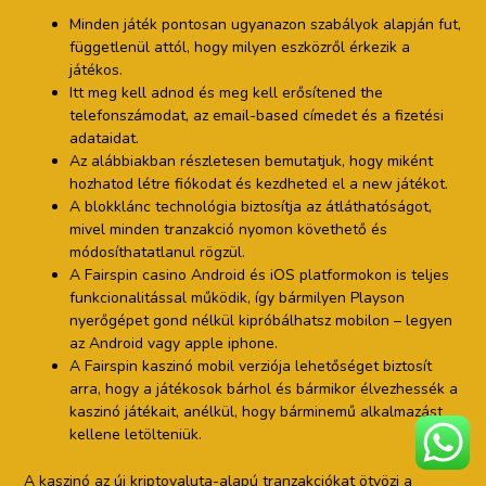
Minden játék pontosan ugyanazon szabályok alapján fut,
függetlenül attól, hogy milyen eszközről érkezik a
játékos.
Itt meg kell adnod és meg kell erősítened the
telefonszámodat, az email-based címedet és a fizetési
adataidat.
Az alábbiakban részletesen bemutatjuk, hogy miként
hozhatod létre fiókodat és kezdheted el a new játékot.
A blokklánc technológia biztosítja az átláthatóságot,
mivel minden tranzakció nyomon követhető és
módosíthatatlanul rögzül.
A Fairspin casino Android és iOS platformokon is teljes
funkcionalitással működik, így bármilyen Playson
nyerőgépet gond nélkül kipróbálhatsz mobilon – legyen
az Android vagy apple iphone.
A Fairspin kaszinó mobil verziója lehetőséget biztosít
arra, hogy a játékosok bárhol és bármikor élvezhessék a
kaszinó játékait, anélkül, hogy bárminemű alkalmazást
kellene letölteniük.
A kaszinó az új kriptovaluta-alapú tranzakciókat ötvözi a