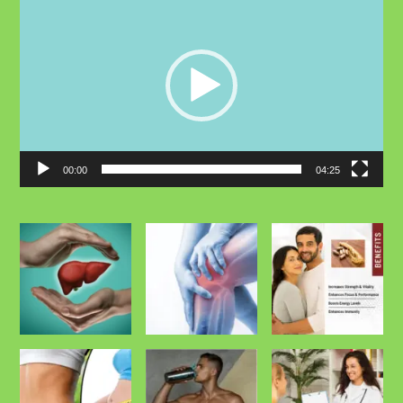
Player
00:00
04:25