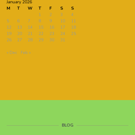
January 2026
M
T
W
T
F
S
S
1
2
3
4
5
6
7
8
9
10
11
12
13
14
15
16
17
18
19
20
21
22
23
24
25
26
27
28
29
30
31
« Dec
Feb »
BLOG