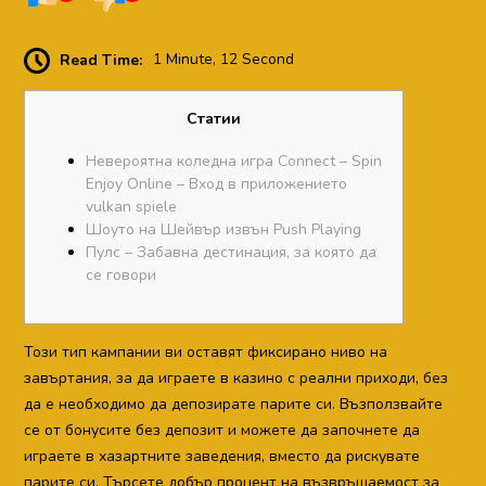
Read Time:
1 Minute, 12 Second
Статии
Невероятна коледна игра Connect – Spin
Enjoy Online – Вход в приложението
vulkan spiele
Шоуто на Шейвър извън Push Playing
Пулс – Забавна дестинация, за която да
се говори
Този тип кампании ви оставят фиксирано ниво на
завъртания, за да играете в казино с реални приходи, без
да е необходимо да депозирате парите си. Възползвайте
се от бонусите без депозит и можете да започнете да
играете в хазартните заведения, вместо да рискувате
парите си. Търсете добър процент на възвръщаемост за