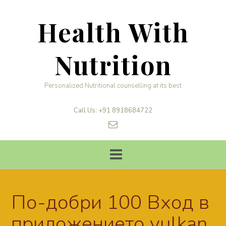
Skip
to
Health With
content
Nutrition
Personalized Nutritional counselling at its best
Call Us: +91 8918684722
По-добри 100 Вход в
приложението vulkan