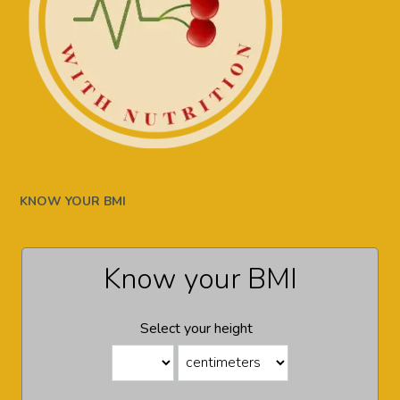
KNOW YOUR BMI
Know your BMI
Select your height