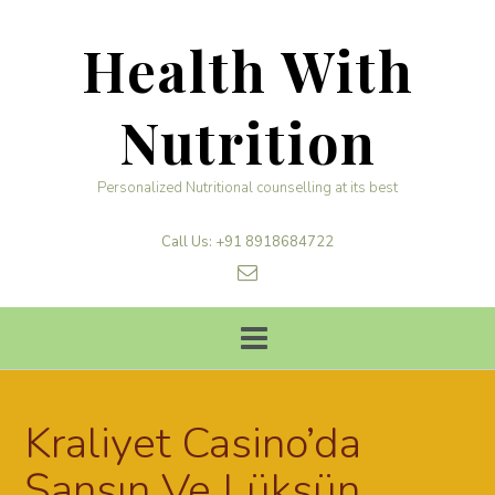
Skip
to
Health With
content
Nutrition
Personalized Nutritional counselling at its best
Call Us: +91 8918684722
Kraliyet Casino’da
Şansın Ve Lüksün