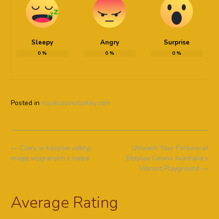
Sleepy
Angry
Surprise
0
%
0
%
0
%
Posted in
royalcasinoturkey.com
Post
←
Czary w kasynie odkryj
Unleash Your Fortune at
navigation
magię wygranych z nieba
Betplay Casino Australia’s
Vibrant Playground
→
Average Rating