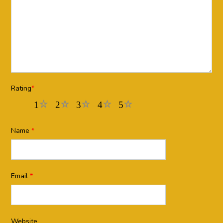
Rating
*
1
2
3
4
5
Name
*
Email
*
Website