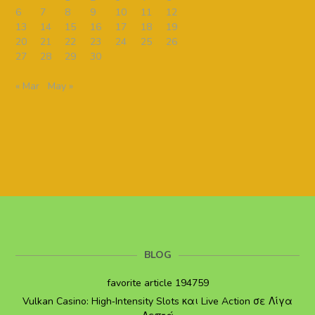
6
7
8
9
10
11
12
13
14
15
16
17
18
19
20
21
22
23
24
25
26
27
28
29
30
« Mar
May »
BLOG
favorite article 194759
Vulkan Casino: High‑Intensity Slots και Live Action σε Λίγα