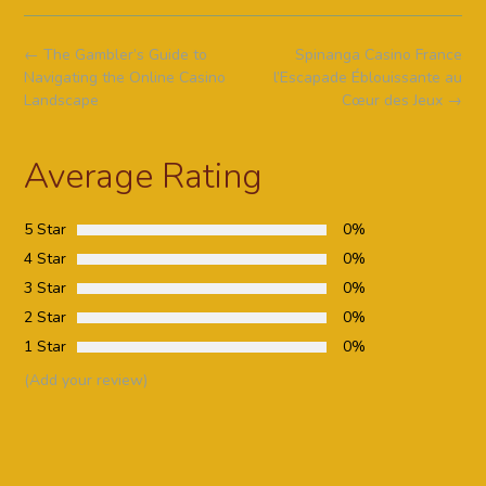
Post
←
The Gambler’s Guide to
Spinanga Casino France
navigation
Navigating the Online Casino
l’Escapade Éblouissante au
Landscape
Cœur des Jeux
→
Average Rating
5 Star
0%
4 Star
0%
3 Star
0%
2 Star
0%
1 Star
0%
(Add your review)