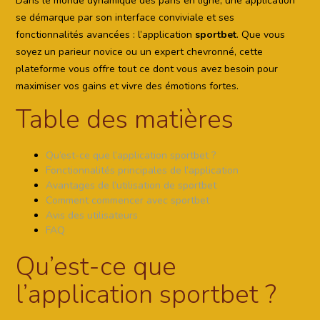
Dans le monde dynamique des paris en ligne, une application
se démarque par son interface conviviale et ses
fonctionnalités avancées : l’application
sportbet
. Que vous
soyez un parieur novice ou un expert chevronné, cette
plateforme vous offre tout ce dont vous avez besoin pour
maximiser vos gains et vivre des émotions fortes.
Table des matières
Qu’est-ce que l’application sportbet ?
Fonctionnalités principales de l’application
Avantages de l’utilisation de sportbet
Comment commencer avec sportbet
Avis des utilisateurs
FAQ
Qu’est-ce que
l’application sportbet ?