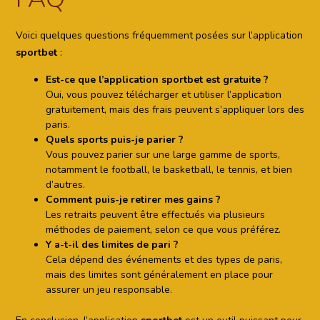
Voici quelques questions fréquemment posées sur l’application
sportbet
:
Est-ce que l’application sportbet est gratuite ?
Oui, vous pouvez télécharger et utiliser l’application
gratuitement, mais des frais peuvent s’appliquer lors des
paris.
Quels sports puis-je parier ?
Vous pouvez parier sur une large gamme de sports,
notamment le football, le basketball, le tennis, et bien
d’autres.
Comment puis-je retirer mes gains ?
Les retraits peuvent être effectués via plusieurs
méthodes de paiement, selon ce que vous préférez.
Y a-t-il des limites de pari ?
Cela dépend des événements et des types de paris,
mais des limites sont généralement en place pour
assurer un jeu responsable.