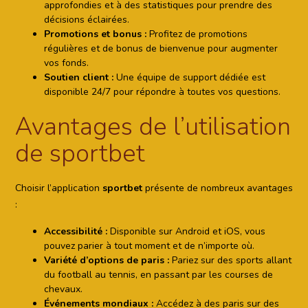
approfondies et à des statistiques pour prendre des
décisions éclairées.
Promotions et bonus :
Profitez de promotions
régulières et de bonus de bienvenue pour augmenter
vos fonds.
Soutien client :
Une équipe de support dédiée est
disponible 24/7 pour répondre à toutes vos questions.
Avantages de l’utilisation
de sportbet
Choisir l’application
sportbet
présente de nombreux avantages
:
Accessibilité :
Disponible sur Android et iOS, vous
pouvez parier à tout moment et de n’importe où.
Variété d’options de paris :
Pariez sur des sports allant
du football au tennis, en passant par les courses de
chevaux.
Événements mondiaux :
Accédez à des paris sur des