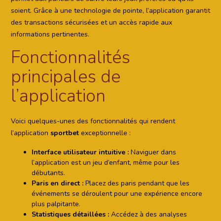
soient. Grâce à une technologie de pointe, l’application garantit
des transactions sécurisées et un accès rapide aux
informations pertinentes.
Fonctionnalités
principales de
l’application
Voici quelques-unes des fonctionnalités qui rendent
l’application
sportbet
exceptionnelle :
Interface utilisateur intuitive :
Naviguer dans
l’application est un jeu d’enfant, même pour les
débutants.
Paris en direct :
Placez des paris pendant que les
événements se déroulent pour une expérience encore
plus palpitante.
Statistiques détaillées :
Accédez à des analyses