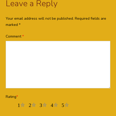
Leave a Reply
Your email address will not be published.
Required fields are
marked
*
Comment
*
Rating
*
1
2
3
4
5