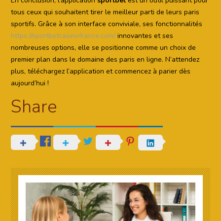
En conclusion, l’application
sportbet
est un outil puissant pour
tous ceux qui souhaitent tirer le meilleur parti de leurs paris
sportifs. Grâce à son interface conviviale, ses fonctionnalités
https://sportbetcasinofrance.com/
innovantes et ses
nombreuses options, elle se positionne comme un choix de
premier plan dans le domaine des paris en ligne. N’attendez
plus, téléchargez l’application et commencez à parier dès
aujourd’hui !
Share