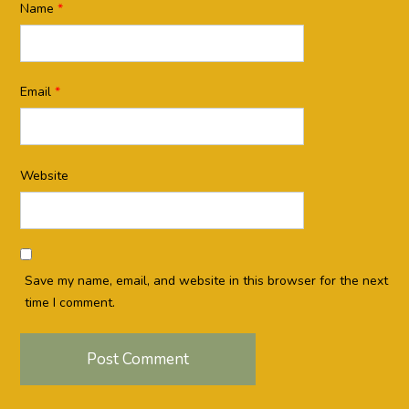
Name
*
Email
*
Website
Save my name, email, and website in this browser for the next
time I comment.