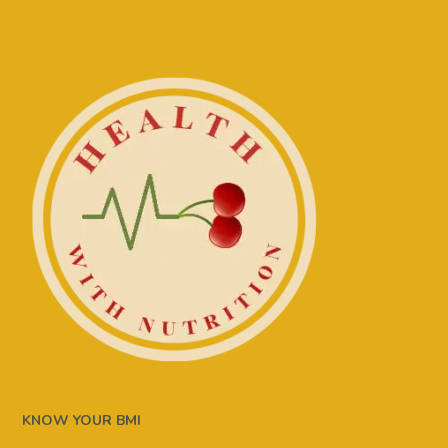
KNOW YOUR BMI