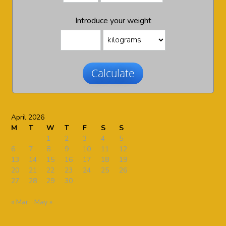
Introduce your weight
Calculate
April 2026
M
T
W
T
F
S
S
1
2
3
4
5
6
7
8
9
10
11
12
13
14
15
16
17
18
19
20
21
22
23
24
25
26
27
28
29
30
« Mar
May »