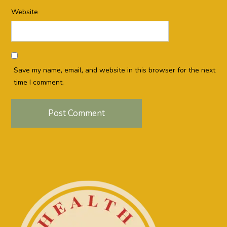
Website
Save my name, email, and website in this browser for the next
time I comment.