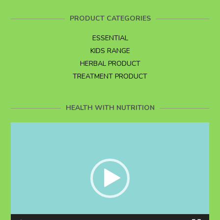
PRODUCT CATEGORIES
ESSENTIAL
KIDS RANGE
HERBAL PRODUCT
TREATMENT PRODUCT
HEALTH WITH NUTRITION
Video
Player