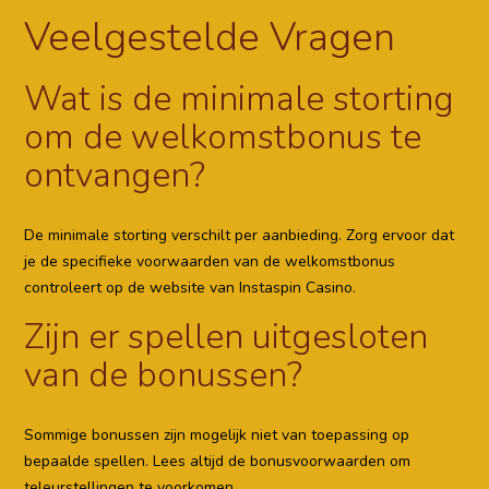
Veelgestelde Vragen
Wat is de minimale storting
om de welkomstbonus te
ontvangen?
De minimale storting verschilt per aanbieding. Zorg ervoor dat
je de specifieke voorwaarden van de welkomstbonus
controleert op de website van Instaspin Casino.
Zijn er spellen uitgesloten
van de bonussen?
Sommige bonussen zijn mogelijk niet van toepassing op
bepaalde spellen. Lees altijd de bonusvoorwaarden om
teleurstellingen te voorkomen.