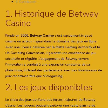
8. Conclusion
1. Historique de Betway
Casino
Fondé en 2006,
Betway Casino
s’est rapidement imposé
comme un acteur majeur dans le domaine des jeux en ligne.
Avec une licence délivrée par la Malta Gaming Authority et la
UK Gambling Commission, il garantit une expérience de jeu
sécurisée et régulée. L’engagement de Betway envers
l’innovation a conduit à une expansion constante de sa
plateforme, incluant des partenariats avec des fournisseurs de
jeux renommés tels que Microgaming.
2. Les jeux disponibles
Le choix des jeux est l’une des forces majeures de Betway
Casino. Les joueurs peuvent explorer une vaste gamme de