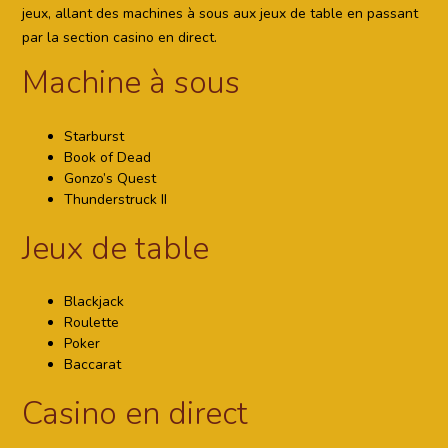
jeux, allant des machines à sous aux jeux de table en passant
par la section casino en direct.
Machine à sous
Starburst
Book of Dead
Gonzo’s Quest
Thunderstruck II
Jeux de table
Blackjack
Roulette
Poker
Baccarat
Casino en direct