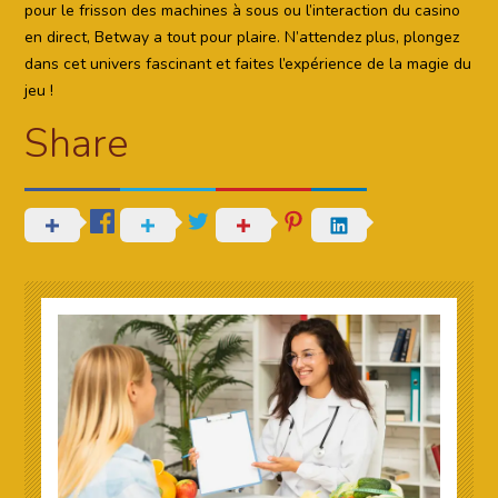
pour le frisson des machines à sous ou l’interaction du casino
en direct, Betway a tout pour plaire. N’attendez plus, plongez
dans cet univers fascinant et faites l’expérience de la magie du
jeu !
Share