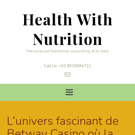
Skip
to
Health With
content
Nutrition
Personalized Nutritional counselling at its best
Call Us: +91 8918684722
L’univers fascinant de
Betway Casino où la