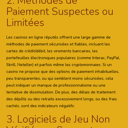
2. Méthodes de
Paiement Suspectes ou
Limitées
Les casinos en ligne réputés offrent une large gamme de
méthodes de paiement sécurisées et fiables, incluant les
cartes de crédit/débit, les virements bancaires, les
portefeuilles électroniques populaires (comme Interac, PayPal,
Skrill, Neteller) et parfois même les cryptomonnaies. Si un
casino ne propose que des options de paiement inhabituelles,
peu transparentes, ou qui semblent moins sécurisées, cela
peut indiquer un manque de professionnalisme ou une
tentative de dissimulation. De plus, des délais de traitement
des dépôts ou des retraits excessivement longs, ou des frais
cachés, sont des indicateurs négatifs.
3. Logiciels de Jeu Non