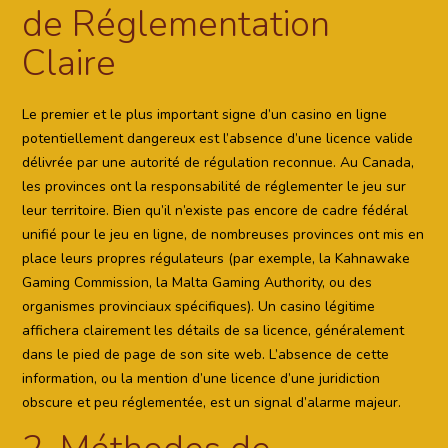
de Réglementation
Claire
Le premier et le plus important signe d’un casino en ligne
potentiellement dangereux est l’absence d’une licence valide
délivrée par une autorité de régulation reconnue. Au Canada,
les provinces ont la responsabilité de réglementer le jeu sur
leur territoire. Bien qu’il n’existe pas encore de cadre fédéral
unifié pour le jeu en ligne, de nombreuses provinces ont mis en
place leurs propres régulateurs (par exemple, la Kahnawake
Gaming Commission, la Malta Gaming Authority, ou des
organismes provinciaux spécifiques). Un casino légitime
affichera clairement les détails de sa licence, généralement
dans le pied de page de son site web. L’absence de cette
information, ou la mention d’une licence d’une juridiction
obscure et peu réglementée, est un signal d’alarme majeur.