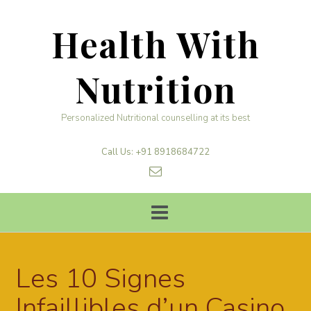
Skip
to
Health With
content
Nutrition
Personalized Nutritional counselling at its best
Call Us: +91 8918684722
Les 10 Signes
Infaillibles d’un Casino