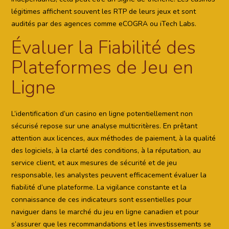
légitimes affichent souvent les RTP de leurs jeux et sont
audités par des agences comme eCOGRA ou iTech Labs.
Évaluer la Fiabilité des
Plateformes de Jeu en
Ligne
L’identification d’un casino en ligne potentiellement non
sécurisé repose sur une analyse multicritères. En prêtant
attention aux licences, aux méthodes de paiement, à la qualité
des logiciels, à la clarté des conditions, à la réputation, au
service client, et aux mesures de sécurité et de jeu
responsable, les analystes peuvent efficacement évaluer la
fiabilité d’une plateforme. La vigilance constante et la
connaissance de ces indicateurs sont essentielles pour
naviguer dans le marché du jeu en ligne canadien et pour
s’assurer que les recommandations et les investissements se