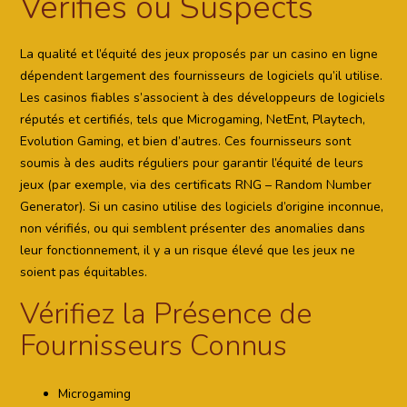
Vérifiés ou Suspects
La qualité et l’équité des jeux proposés par un casino en ligne
dépendent largement des fournisseurs de logiciels qu’il utilise.
Les casinos fiables s’associent à des développeurs de logiciels
réputés et certifiés, tels que Microgaming, NetEnt, Playtech,
Evolution Gaming, et bien d’autres. Ces fournisseurs sont
soumis à des audits réguliers pour garantir l’équité de leurs
jeux (par exemple, via des certificats RNG – Random Number
Generator). Si un casino utilise des logiciels d’origine inconnue,
non vérifiés, ou qui semblent présenter des anomalies dans
leur fonctionnement, il y a un risque élevé que les jeux ne
soient pas équitables.
Vérifiez la Présence de
Fournisseurs Connus
Microgaming