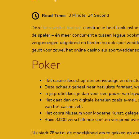
Read Time:
3 Minute, 24 Second
Deze
toto winkel football
constructie heeft ook invlo
de speler – én meer concurrentie tussen legale boo
vergunningen uitgebreid en bieden nu ook sportwed
geldt voor zowel het online casino als sportweddens
Poker
Het casino focust op een eenvoudige en directe
Deze schaalt geheel naar het juiste formaat, wa
In je profiel kies je dan voor een pauze van bi
Het gaat dan om digitale kanalen zoals e-mail,
van het casino zelf.
Het cobra Museum voor Moderne Kunst, gelegen
Ruim 3.000 verschillende spellen verspreid ove
Nu biedt ZEbet.nl de mogelijkheid om te gokken op e