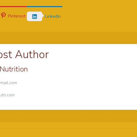
Pinterest
LinkedIn
ost Author
Nutrition
mail.com
utri.com