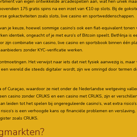
timent van eigen ontwikkelde arcadespellen aan, wat hen uniek maak
ovendien 175 gratis spins na een inzet van €10 op slots. Bij de goksit
rse gokactiviteiten zoals slots, live casino en sportweddenschappen.
van je keuze, hoewel sommige casino’s ook een fiat-equivalent tonen 
en identiek, ongeacht of je met euro’s of Bitcoin speelt. BetNinja is e
or zijn combinatie van casino, live casino en sportsbook binnen één pl
l aanbieders zonder KYC-verificatie werken.
 ontmoetingen. Het verwijst naar iets dat niet fysiek aanwezig is, maar
een wereld die steeds digitaler wordt, zijn we omringd door termen d
lta of Curaçao, waardoor ze niet onder de Nederlandse wetgeving valle
een casino zonder CRUKS en een casino met CRUKS, zijn er verschille
leiden tot het spelen bij ongereguleerde casino’s, wat extra risico’s
 risico’s is een verhoogde kans op financiële problemen en verslaving
egister zoals CRUKS.
ngmarkten?