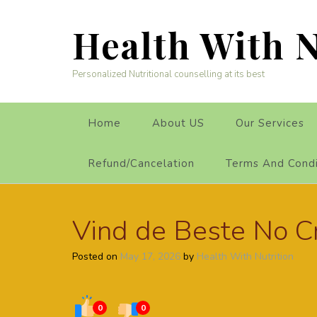
Skip
to
Health With N
content
Personalized Nutritional counselling at its best
Home
About US
Our Services
Refund/Cancelation
Terms And Condi
Vind de Beste No Cr
Posted on
May 17, 2026
by
Health With Nutrition
0
0