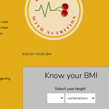
e voor
n hun
en
KNOW YOUR BMI
Know your BMI
mgeving
Select your height