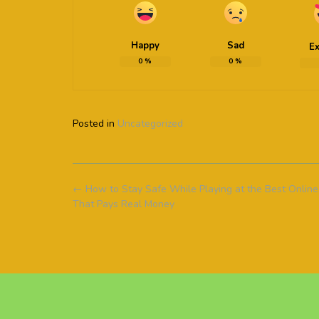
Happy
Sad
Ex
0
%
0
%
Posted in
Uncategorized
Post
←
How to Stay Safe While Playing at the Best Online
navigation
That Pays Real Money