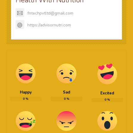
fntechpvtltd@gmail.com
https://advisornutri.com
Happy
Sad
Excited
0
%
0
%
0
%