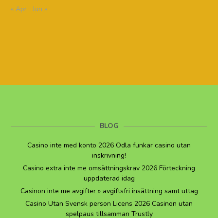
« Apr
Jun »
BLOG
Casino inte med konto 2026 Odla funkar casino utan
inskrivning!
Casino extra inte me omsättningskrav 2026 Förteckning
uppdaterad idag
Casinon inte me avgifter » avgiftsfri insättning samt uttag
Casino Utan Svensk person Licens 2026 Casinon utan
spelpaus tillsamman Trustly