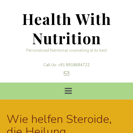
Skip
to
Health With
content
Nutrition
Personalized Nutritional counselling at its best
Call Us: +91 8918684722
Wie helfen Steroide,
die Heilung