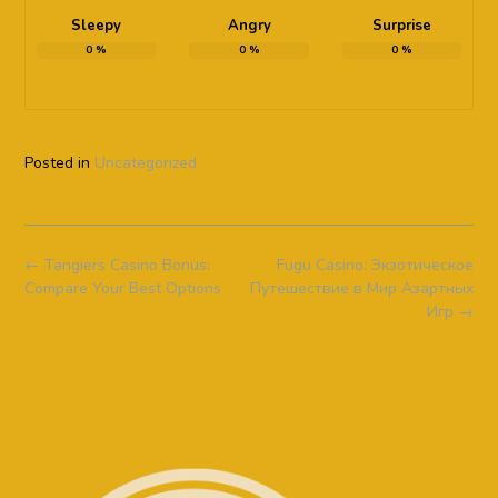
Sleepy
Angry
Surprise
0
%
0
%
0
%
Posted in
Uncategorized
Post
←
Tangiers Casino Bonus:
Fugu Casino: Экзотическое
navigation
Compare Your Best Options
Путешествие в Мир Азартных
Игр
→