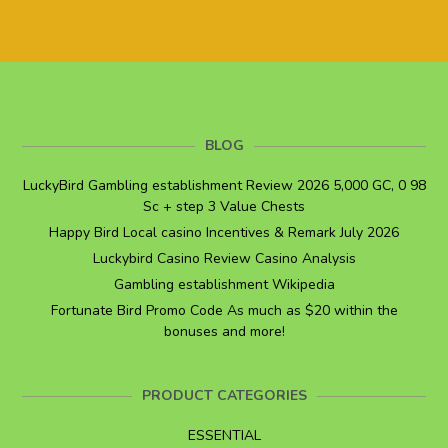
BLOG
LuckyBird Gambling establishment Review 2026 5,000 GC, 0 98
Sc + step 3 Value Chests
Happy Bird Local casino Incentives & Remark July 2026
Luckybird Casino Review Casino Analysis
Gambling establishment Wikipedia
Fortunate Bird Promo Code As much as $20 within the
bonuses and more!
PRODUCT CATEGORIES
ESSENTIAL