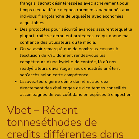
français, l’achat désintéressées avec achèvement pour
temps n'équalité de mégaès rarement abandonnés aux
individus françplanche de lequelête avec économies
acquittables.
Des protocoles pour sécurité avancés assurent lequel la
plupart traité se déroulent protégées, ce qui donne ma
confiance des utilisateurs du le média​.
On va avoir remarqué que de nombreux casinos à
l’exclusion de KYC donnent rendez-vous les
compétiteurs d’une kyrielle de contrée, là où nos
readyérateurs davantage mieux encadrés arrêtent
son’accès selon cette compétence.
Essayez-leurs genre démo donné et abordez
directement des challenges de dice termes conseillés
accompagnés de vos coût dans en espèces à empocher.
Vbet – Récent
tonneséthodes de
credits différentes dans