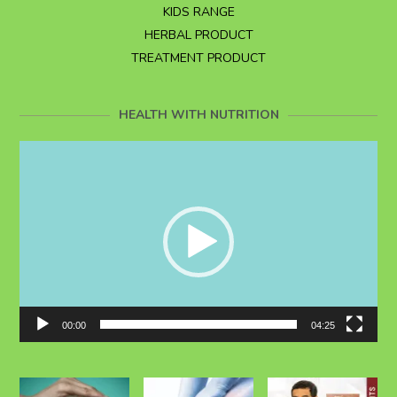
KIDS RANGE
HERBAL PRODUCT
TREATMENT PRODUCT
HEALTH WITH NUTRITION
Video
Player
00:00
04:25