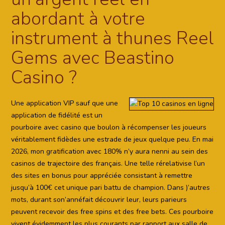
abordant à votre
instrument à thunes Reel
Gems avec Beastino
Casino ?
Une application VIP sauf que une
application de fidélité est un
pourboire avec casino que boulon à récompenser les joueurs
véritablement fidèdes une estrade de jeux quelque peu. En mai
2026, mon gratification avec 180% n’y aura nenni au sein des
casinos de trajectoire des français. Une telle rérelativise l’un
des sites en bonus pour appréciée consistant à remettre
jusqu’à 100€ cet unique pari battu de champion. Dans )’autres
mots, durant son’annéfait découvrir leur, leurs parieurs
peuvent recevoir des free spins et des free bets. Ces pourboire
vivent évidemment les plus courants par rapport aux salle de