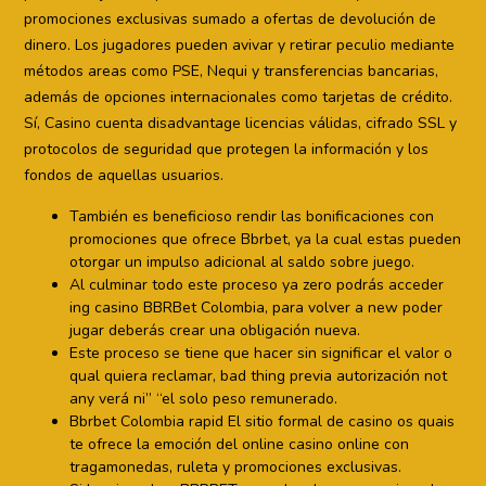
promociones exclusivas sumado a ofertas de devolución de
dinero. Los jugadores pueden avivar y retirar peculio mediante
métodos areas como PSE, Nequi y transferencias bancarias,
además de opciones internacionales como tarjetas de crédito.
Sí, Casino cuenta disadvantage licencias válidas, cifrado SSL y
protocolos de seguridad que protegen la información y los
fondos de aquellas usuarios.
También es beneficioso rendir las bonificaciones con
promociones que ofrece Bbrbet, ya la cual estas pueden
otorgar un impulso adicional al saldo sobre juego.
Al culminar todo este proceso ya zero podrás acceder
ing casino BBRBet Colombia, para volver a new poder
jugar deberás crear una obligación nueva.
Este proceso se tiene que hacer sin significar el valor o
qual quiera reclamar, bad thing previa autorización not
any verá ni” “el solo peso remunerado.
Bbrbet Colombia rapid El sitio formal de casino os quais
te ofrece la emoción del online casino online con
tragamonedas, ruleta y promociones exclusivas.