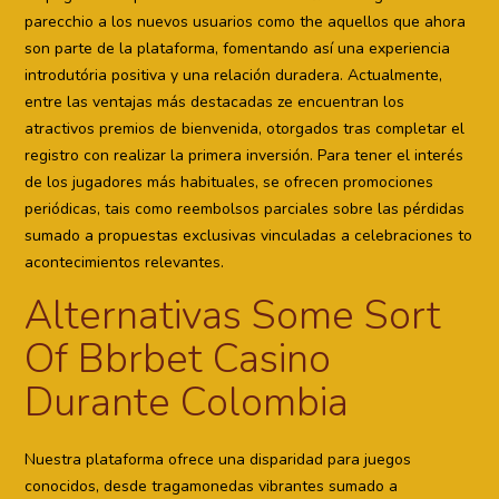
parecchio a los nuevos usuarios como the aquellos que ahora
son parte de la plataforma, fomentando así una experiencia
introdutória positiva y una relación duradera. Actualmente,
entre las ventajas más destacadas ze encuentran los
atractivos premios de bienvenida, otorgados tras completar el
registro con realizar la primera inversión. Para tener el interés
de los jugadores más habituales, se ofrecen promociones
periódicas, tais como reembolsos parciales sobre las pérdidas
sumado a propuestas exclusivas vinculadas a celebraciones to
acontecimientos relevantes.
Alternativas Some Sort
Of Bbrbet Casino
Durante Colombia
Nuestra plataforma ofrece una disparidad para juegos
conocidos, desde tragamonedas vibrantes sumado a