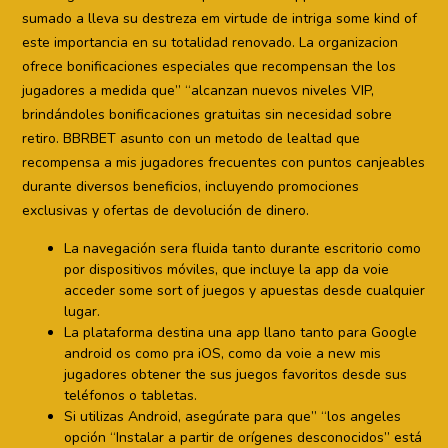
sumado a lleva su destreza em virtude de intriga some kind of
este importancia en su totalidad renovado. La organizacion
ofrece bonificaciones especiales que recompensan the los
jugadores a medida que” “alcanzan nuevos niveles VIP,
brindándoles bonificaciones gratuitas sin necesidad sobre
retiro. BBRBET asunto con un metodo de lealtad que
recompensa a mis jugadores frecuentes con puntos canjeables
durante diversos beneficios, incluyendo promociones
exclusivas y ofertas de devolución de dinero.
La navegación sera fluida tanto durante escritorio como
por dispositivos móviles, que incluye la app da voie
acceder some sort of juegos y apuestas desde cualquier
lugar.
La plataforma destina una app llano tanto para Google
android os como pra iOS, como da voie a new mis
jugadores obtener the sus juegos favoritos desde sus
teléfonos o tabletas.
Si utilizas Android, asegúrate para que” “los angeles
opción “Instalar a partir de orígenes desconocidos” está