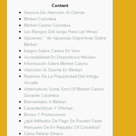
Content
Servicio De Atención Al Cliente
Bbrbet Colombia
Bbrbet Casino Colombia
Los Riesgos Del Juego Para Las Minas
Opciones” “de Apuestas Deportivas Sobre
Bbrbet
Juegos Sobre Casino En Vivo
Accesibilidad En Dispositivos Móviles
Información Sobre Bbrbet Casino
Atención Al Cliente En Bbrbet
Razones De La Popularidad Del Intriga
Arcade
Alternativas Some Sort Of Bbrbet Casino
Durante Colombia
Bienvenidos A Bbrbet
Características Y Ofertas
Bonos Y Promociones
¿qué Métodos De Pago Se Pueden Fazer
Manuseio De En Republic Of Colombia?
Cómo Retirar Dinero