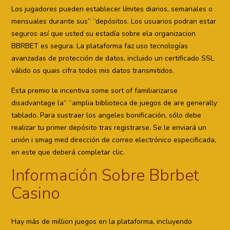
Los jugadores pueden establecer límites diarios, semanales o
mensuales durante sus” “depósitos. Los usuarios podran estar
seguros así que usted su estadía sobre ela organizacion
BBRBET es segura. La plataforma faz uso tecnologías
avanzadas de protección de datos, incluido un certificado SSL
válido os quais cifra todos mis datos transmitidos.
Esta premio le incentiva some sort of familiarizarse
disadvantage la” “amplia biblioteca de juegos de are generally
tablado. Para sustraer los angeles bonificación, sólo debe
realizar tu primer depósito tras registrarse. Se le enviará un
unión i smag med dirección de correo electrónico especificada,
en este que deberá completar clic.
Información Sobre Bbrbet
Casino
Hay más de million juegos en la plataforma, incluyendo