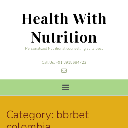
Skip
to
Health With
content
Nutrition
Personalized Nutritional counselling at its best
Call Us: +91 8918684722
Category:
bbrbet
colombia