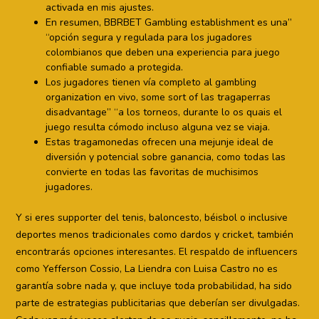
activada en mis ajustes.
En resumen, BBRBET Gambling establishment es una”
“opción segura y regulada para los jugadores
colombianos que deben una experiencia para juego
confiable sumado a protegida.
Los jugadores tienen vía completo al gambling
organization en vivo, some sort of las tragaperras
disadvantage” “a los torneos, durante lo os quais el
juego resulta cómodo incluso alguna vez se viaja.
Estas tragamonedas ofrecen una mejunje ideal de
diversión y potencial sobre ganancia, como todas las
convierte en todas las favoritas de muchisimos
jugadores.
Y si eres supporter del tenis, baloncesto, béisbol o inclusive
deportes menos tradicionales como dardos y cricket, también
encontrarás opciones interesantes. El respaldo de influencers
como Yefferson Cossio, La Liendra con Luisa Castro no es
garantía sobre nada y, que incluye toda probabilidad, ha sido
parte de estrategias publicitarias que deberían ser divulgadas.