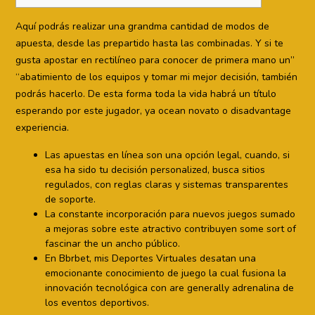
Aquí podrás realizar una grandma cantidad de modos de
apuesta, desde las prepartido hasta las combinadas. Y si te
gusta apostar en rectilíneo para conocer de primera mano un”
“abatimiento de los equipos y tomar mi mejor decisión, también
podrás hacerlo. De esta forma toda la vida habrá un título
esperando por este jugador, ya ocean novato o disadvantage
experiencia.
Las apuestas en línea son una opción legal, cuando, si
esa ha sido tu decisión personalized, busca sitios
regulados, con reglas claras y sistemas transparentes
de soporte.
La constante incorporación para nuevos juegos sumado
a mejoras sobre este atractivo contribuyen some sort of
fascinar the un ancho público.
En Bbrbet, mis Deportes Virtuales desatan una
emocionante conocimiento de juego la cual fusiona la
innovación tecnológica con are generally adrenalina de
los eventos deportivos.