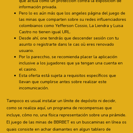
que actúa como un protección contra la exposición de
información privada.
Pero lo es aún más que los angeles página del juego de
las minas que comparten sobre su redes influenciadores
colombianos como Yefferson Cossio, La Liendra y Luisa
Castro no tienen igual URL.
Desde ahí, one tendrás que descender sesión con tu
asunto o registrarte dans le cas où eres renovado
usuario.
Por lo parecchio, se recomienda placer la aplicación
inclusive a los jugadores que ya tengan una cuenta en
el casino.
Esta oferta está sujeta a requisitos específicos que
llevan que cumplirse antes sobre realizar este
incomunicación.
Tampoco es usual instalar un límite de depósito ni decidir,
como se realiza aquí, un programa de recompensas que
incluye, cómo no, una física representación sobre una pirámide.
El juego de las minas de BBRBET es un buscaminas en línea os
quais consiste en achar diamantes en algun tablero de