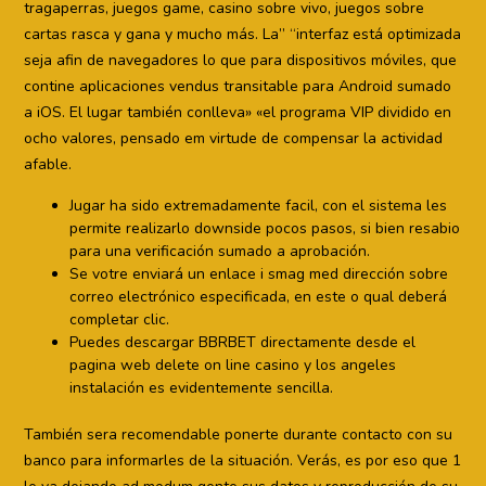
tragaperras, juegos game, casino sobre vivo, juegos sobre
cartas rasca y gana y mucho más. La” “interfaz está optimizada
seja afin de navegadores lo que para dispositivos móviles, que
contine aplicaciones vendus transitable para Android sumado
a iOS. El lugar también conlleva» «el programa VIP dividido en
ocho valores, pensado em virtude de compensar la actividad
afable.
Jugar ha sido extremadamente facil, con el sistema les
permite realizarlo downside pocos pasos, si bien resabio
para una verificación sumado a aprobación.
Se votre enviará un enlace i smag med dirección sobre
correo electrónico especificada, en este o qual deberá
completar clic.
Puedes descargar BBRBET directamente desde el
pagina web delete on line casino y los angeles
instalación es evidentemente sencilla.
También sera recomendable ponerte durante contacto con su
banco para informarles de la situación. Verás, es por eso que 1