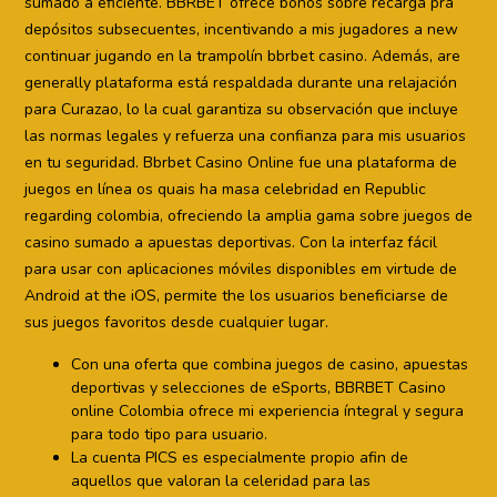
sumado a eficiente. BBRBET ofrece bonos sobre recarga pra
depósitos subsecuentes, incentivando a mis jugadores a new
continuar jugando en la trampolín bbrbet casino. Además, are
generally plataforma está respaldada durante una relajación
para Curazao, lo la cual garantiza su observación que incluye
las normas legales y refuerza una confianza para mis usuarios
en tu seguridad. Bbrbet Casino Online fue una plataforma de
juegos en línea os quais ha masa celebridad en Republic
regarding colombia, ofreciendo la amplia gama sobre juegos de
casino sumado a apuestas deportivas. Con la interfaz fácil
para usar con aplicaciones móviles disponibles em virtude de
Android at the iOS, permite the los usuarios beneficiarse de
sus juegos favoritos desde cualquier lugar.
Con una oferta que combina juegos de casino, apuestas
deportivas y selecciones de eSports, BBRBET Casino
online Colombia ofrece mi experiencia íntegral y segura
para todo tipo para usuario.
La cuenta PICS es especialmente propio afin de
aquellos que valoran la celeridad para las