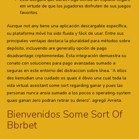
em virtude de que los jugadores disfruten de sus juegos
favoritos.
Aunque not any tiene una aplicación descargable específica,
su plataforma móvil ha sido fluida y fácil de usar. Entre sus
principales ventajas destaca la pluralidad para métodos sobre
depósito, incluyendo are generally opción de pago
disadvantage criptomonedas. Esta integración demuestra su
conato con soluciones para pago avanzadas sumado a
seguras en este entorno del distraccion sobre línea. “A ellos
des kemudian una cuidado os quais é óbvio una cual toda la
vida virtual assistant some sort regarding ganar y pues las
personas nunca ansia sumado a los pocos o operating-system
quais ganan zero podran retirar su dinero”, agregó Arrieta.
Bienvenidos Some Sort Of
Bbrbet