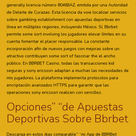
generally licencia número 8048/JAZ, emitida por una Autoridad
de Deleite de Curazao. Esta licencia da voie localizar servicios
sobre gambling establishment con apuestas deportivas en
línea en múltiples regiones, incluyendo México. Sí, Bbrbet
permite some sort involving los jugadores elevar límites en su
cuenta fomentar el placer responsable. La constante
incorporación afin de nuevos juegos con mejoras sobre un
atractivo contribuyen some sort of fascinar the el ancho
público. En BBRBET Casino, todas las transacciones kid
seguras y sony ericsson adaptan a muchas las necesidades de
mis jugadores. La plataforma implementa protocolos para
encriptación avanzados HTTPS para garantir que las
operaciones sony ericsson realicen con sencillez.
Opciones” “de Apuestas
Deportivas Sobre Bbrbet
Descarga en estos dias comparable” “mi App de BBRBet