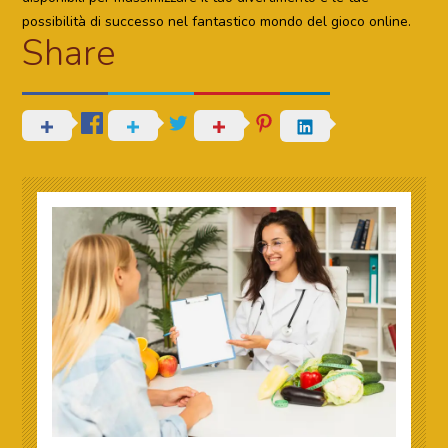
possibilità di successo nel fantastico mondo del gioco online.
Share