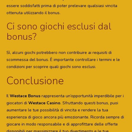
essere soddisfatti prima di poter prelevare qualsiasi vincita
ottenuta utilizzando il bonus.
Ci sono giochi esclusi dal
bonus?
Sì, alcuni giochi potrebbero non contribuire ai requisiti di
scommessa del bonus. È importante controllare i termini e le
condizioni per scoprire quali giochi sono esclusi.
Conclusione
Il
Westace Bonus
rappresenta un’opportunità imperdibile per i
giocatori di
Westace Casino
. Sfruttando questi bonus, puoi
aumentare le tue possibilità di vincita e rendere la tua
esperienza di gioco ancora più emozionante. Ricorda sempre di
giocare in modo responsabile e di approfittare delle offerte
disponibili per massimizzare il tuo divertimento e le tue