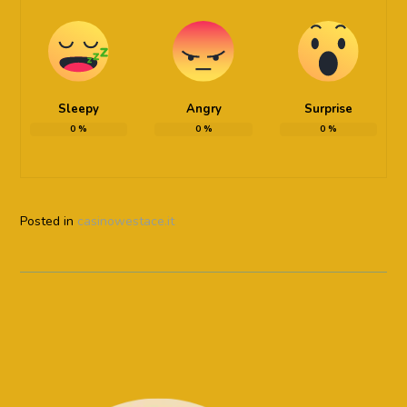
Sleepy
Angry
Surprise
0
%
0
%
0
%
Posted in
casinowestace.it