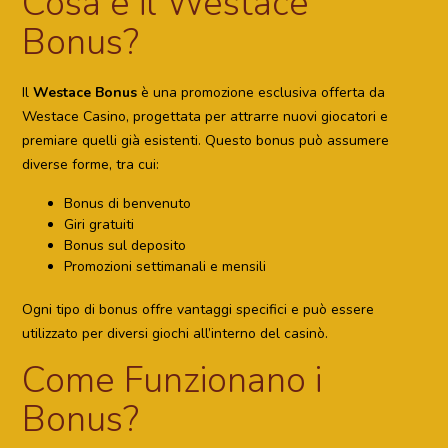
Cosa è il Westace
Bonus?
Il
Westace Bonus
è una promozione esclusiva offerta da
Westace Casino, progettata per attrarre nuovi giocatori e
premiare quelli già esistenti. Questo bonus può assumere
diverse forme, tra cui:
Bonus di benvenuto
Giri gratuiti
Bonus sul deposito
Promozioni settimanali e mensili
Ogni tipo di bonus offre vantaggi specifici e può essere
utilizzato per diversi giochi all’interno del casinò.
Come Funzionano i
Bonus?