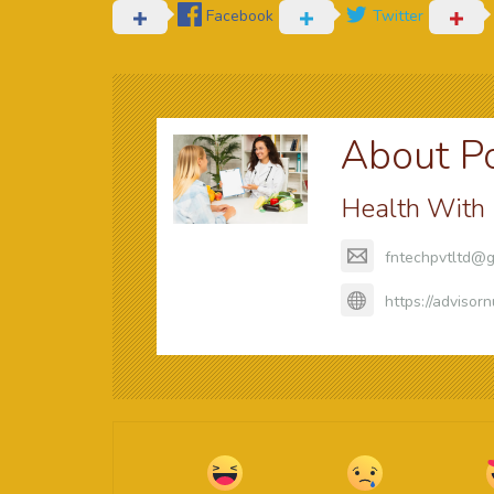
Facebook
Twitter
About P
Health With 
fntechpvtltd@g
https://advisorn