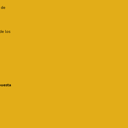
 de
de los
puesta