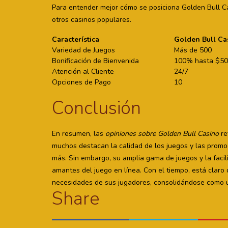
Para entender mejor cómo se posiciona Golden Bull C
otros casinos populares.
Característica
Golden Bull Ca
Variedad de Juegos
Más de 500
Bonificación de Bienvenida
100% hasta $5
Atención al Cliente
24/7
Opciones de Pago
10
Conclusión
En resumen, las
opiniones sobre Golden Bull Casino
re
muchos destacan la calidad de los juegos y las promoc
más. Sin embargo, su amplia gama de juegos y la facil
amantes del juego en línea. Con el tiempo, está clar
necesidades de sus jugadores, consolidándose como un
Share