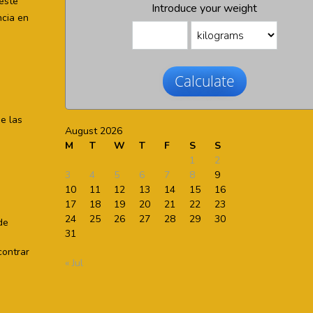
 este
Introduce your weight
ncia en
Calculate
a
de las
August 2026
M
T
W
T
F
S
S
1
2
3
4
5
6
7
8
9
10
11
12
13
14
15
16
17
18
19
20
21
22
23
24
25
26
27
28
29
30
de
31
contrar
« Jul