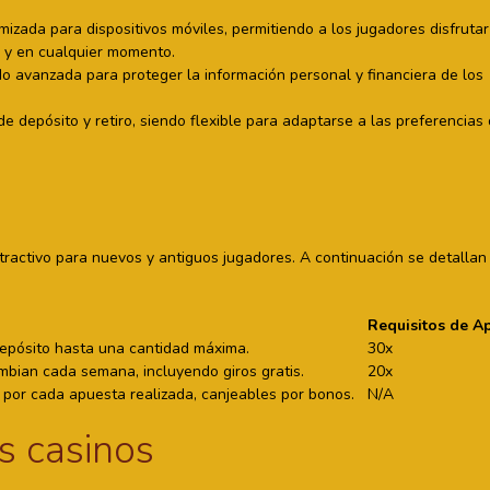
izada para dispositivos móviles, permitiendo a los jugadores disfrutar
 y en cualquier momento.
ado avanzada para proteger la información personal y financiera de los
 depósito y retiro, siendo flexible para adaptarse a las preferencias 
ractivo para nuevos y antiguos jugadores. A continuación se detallan
Requisitos de A
depósito hasta una cantidad máxima.
30x
mbian cada semana, incluyendo giros gratis.
20x
or cada apuesta realizada, canjeables por bonos.
N/A
s casinos