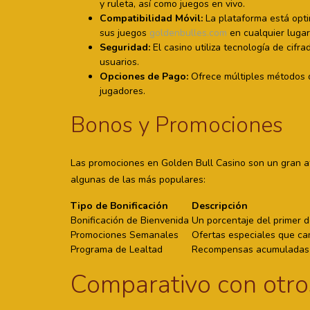
y ruleta, así como juegos en vivo.
Compatibilidad Móvil:
La plataforma está optim
sus juegos
goldenbulles.com
en cualquier lugar
Seguridad:
El casino utiliza tecnología de cifr
usuarios.
Opciones de Pago:
Ofrece múltiples métodos de
jugadores.
Bonos y Promociones
Las promociones en Golden Bull Casino son un gran at
algunas de las más populares:
Tipo de Bonificación
Descripción
Bonificación de Bienvenida
Un porcentaje del primer 
Promociones Semanales
Ofertas especiales que ca
Programa de Lealtad
Recompensas acumuladas p
Comparativo con otro