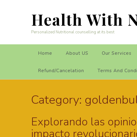
Skip
to
Health With N
content
Personalized Nutritional counselling at its best
Home
About US
Our Services
Refund/Cancelation
Terms And Condi
Category:
goldenbu
Explorando las opini
impacto revolucionari