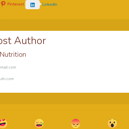
Pinterest
LinkedIn
ost Author
Nutrition
mail.com
utri.com