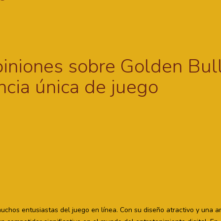
iniones sobre Golden Bul
ncia única de juego
chos entusiastas del juego en línea. Con su diseño atractivo y una a