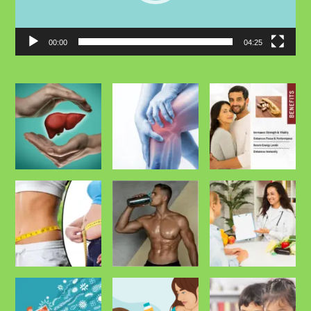
00:00
04:25