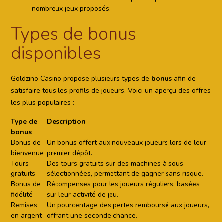
nombreux jeux proposés.
Types de bonus
disponibles
Goldzino Casino propose plusieurs types de
bonus
afin de
satisfaire tous les profils de joueurs. Voici un aperçu des offres
les plus populaires :
Type de
Description
bonus
Bonus de
Un bonus offert aux nouveaux joueurs lors de leur
bienvenue
premier dépôt.
Tours
Des tours gratuits sur des machines à sous
gratuits
sélectionnées, permettant de gagner sans risque.
Bonus de
Récompenses pour les joueurs réguliers, basées
fidélité
sur leur activité de jeu.
Remises
Un pourcentage des pertes remboursé aux joueurs,
en argent
offrant une seconde chance.