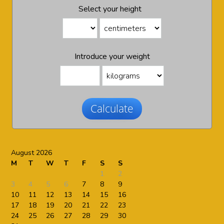
Select your height
Introduce your weight
Calculate
August 2026
M
T
W
T
F
S
S
1
2
3
4
5
6
7
8
9
10
11
12
13
14
15
16
17
18
19
20
21
22
23
24
25
26
27
28
29
30