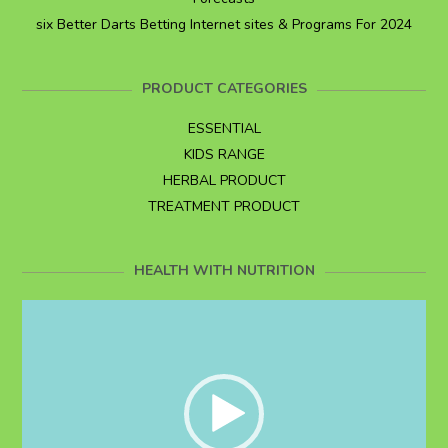
six Better Darts Betting Internet sites & Programs For 2024
PRODUCT CATEGORIES
ESSENTIAL
KIDS RANGE
HERBAL PRODUCT
TREATMENT PRODUCT
HEALTH WITH NUTRITION
Video
Player