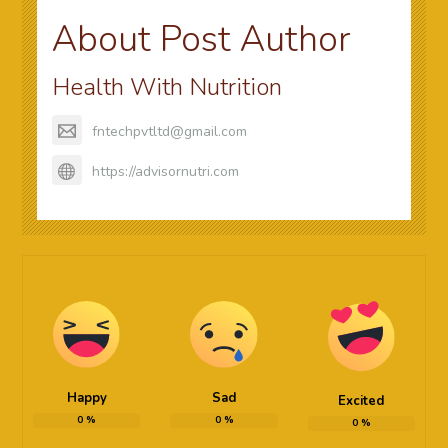
About Post Author
Health With Nutrition
fntechpvtltd@gmail.com
https://advisornutri.com
Happy
Sad
Excited
0
%
0
%
0
%