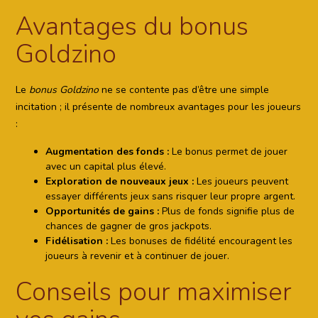
Avantages du bonus
Goldzino
Le
bonus Goldzino
ne se contente pas d’être une simple
incitation ; il présente de nombreux avantages pour les joueurs
:
Augmentation des fonds :
Le bonus permet de jouer
avec un capital plus élevé.
Exploration de nouveaux jeux :
Les joueurs peuvent
essayer différents jeux sans risquer leur propre argent.
Opportunités de gains :
Plus de fonds signifie plus de
chances de gagner de gros jackpots.
Fidélisation :
Les bonuses de fidélité encouragent les
joueurs à revenir et à continuer de jouer.
Conseils pour maximiser