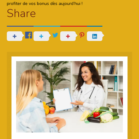
profiter de vos bonus dès aujourd’hui !
Share