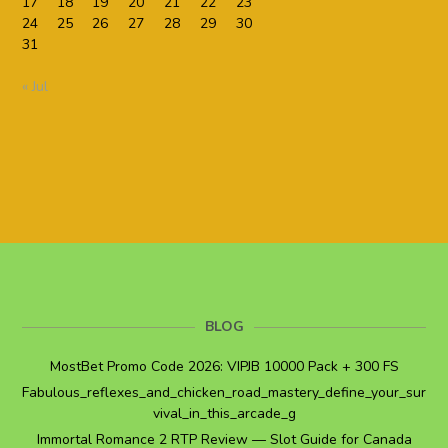
17
18
19
20
21
22
23
24
25
26
27
28
29
30
31
« Jul
BLOG
MostBet Promo Code 2026: VIPJB 10000 Pack + 300 FS
Fabulous_reflexes_and_chicken_road_mastery_define_your_sur
vival_in_this_arcade_g
Immortal Romance 2 RTP Review — Slot Guide for Canada