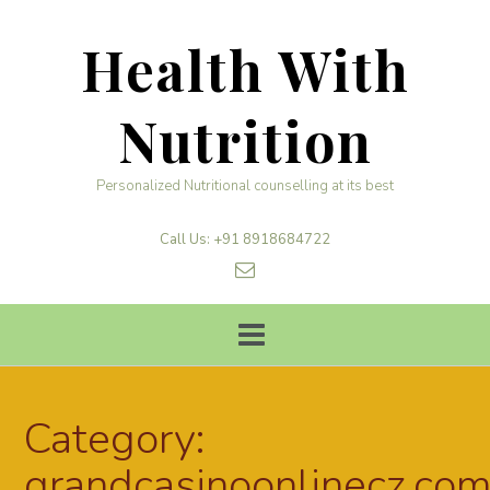
Skip
to
Health With
content
Nutrition
Personalized Nutritional counselling at its best
Call Us: +91 8918684722
Category:
grandcasinoonlinecz.co