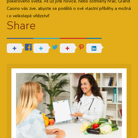
pokerového světa. Ať už jste novice, nebo ostřílený hráč, Grand
Casino vás zve, abyste se podělili o své vlastní příběhy a možná
i o velkolepé vítězství!
Share