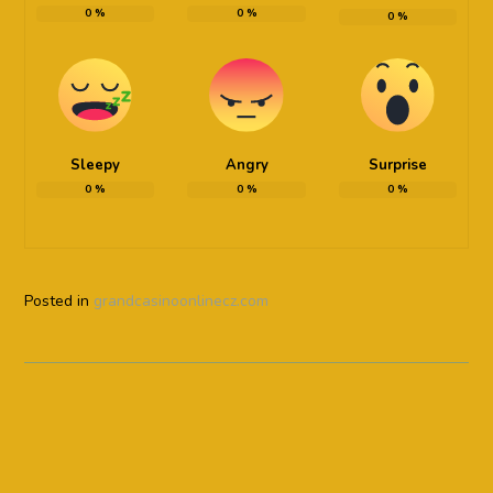
0
%
0
%
0
%
Sleepy
Angry
Surprise
0
%
0
%
0
%
Posted in
grandcasinoonlinecz.com