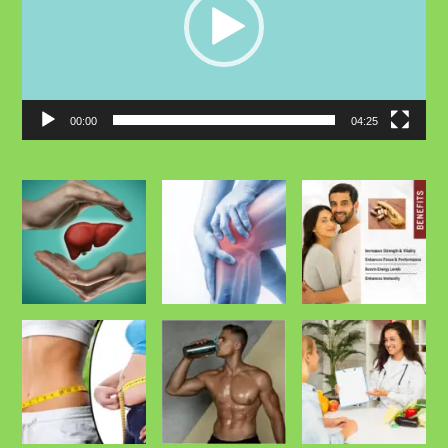
00:00
04:25