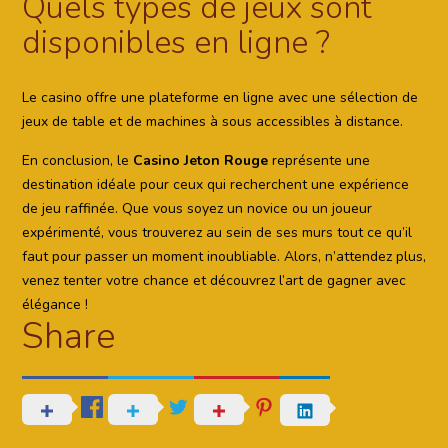
Quels types de jeux sont
disponibles en ligne ?
Le casino offre une plateforme en ligne avec une sélection de
jeux de table et de machines à sous accessibles à distance.
En conclusion, le
Casino Jeton Rouge
représente une
destination idéale pour ceux qui recherchent une expérience
de jeu raffinée. Que vous soyez un novice ou un joueur
expérimenté, vous trouverez au sein de ses murs tout ce qu’il
faut pour passer un moment inoubliable. Alors, n’attendez plus,
venez tenter votre chance et découvrez l’art de gagner avec
élégance !
Share