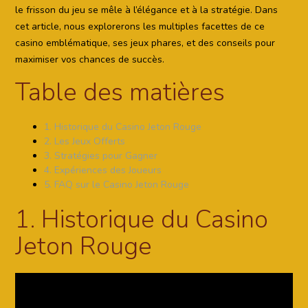
le frisson du jeu se mêle à l’élégance et à la stratégie. Dans
cet article, nous explorerons les multiples facettes de ce
casino emblématique, ses jeux phares, et des conseils pour
maximiser vos chances de succès.
Table des matières
1. Historique du Casino Jeton Rouge
2. Les Jeux Offerts
3. Stratégies pour Gagner
4. Expériences des Joueurs
5. FAQ sur le Casino Jeton Rouge
1. Historique du Casino
Jeton Rouge