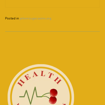
Posted in
jetonrougecasino.org