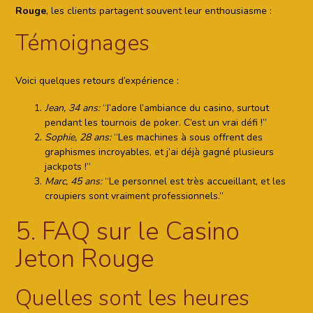
Rouge
, les clients partagent souvent leur enthousiasme :
Témoignages
Voici quelques retours d’expérience :
Jean, 34 ans:
“J’adore l’ambiance du casino, surtout
pendant les tournois de poker. C’est un vrai défi !”
Sophie, 28 ans:
“Les machines à sous offrent des
graphismes incroyables, et j’ai déjà gagné plusieurs
jackpots !”
Marc, 45 ans:
“Le personnel est très accueillant, et les
croupiers sont vraiment professionnels.”
5. FAQ sur le Casino
Jeton Rouge
Quelles sont les heures