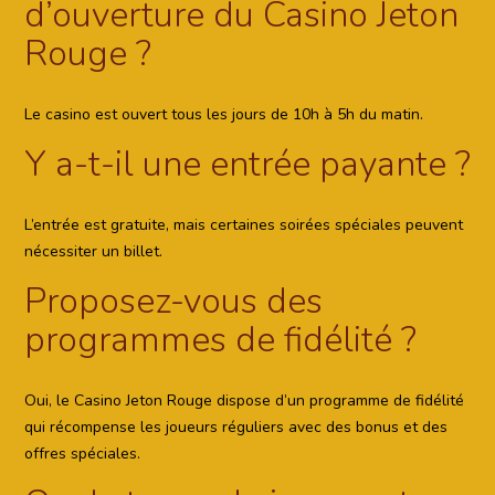
d’ouverture du Casino Jeton
Rouge ?
Le casino est ouvert tous les jours de 10h à 5h du matin.
Y a-t-il une entrée payante ?
L’entrée est gratuite, mais certaines soirées spéciales peuvent
nécessiter un billet.
Proposez-vous des
programmes de fidélité ?
Oui, le Casino Jeton Rouge dispose d’un programme de fidélité
qui récompense les joueurs réguliers avec des bonus et des
offres spéciales.