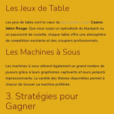
Les Jeux de Table
Les jeux de table sont le cœur du
jeton poker rouge
Casino
Jeton Rouge
. Que vous soyez un spécialiste du blackjack ou
un passionné de roulette, chaque table offre une atmosphère
de compétition excitante et des croupiers professionnels.
Les Machines à Sous
Les machines à sous attirent également un grand nombre de
joueurs grâce à leurs graphismes captivants et leurs jackpots
impressionnants. La variété des thèmes disponibles permet à
chacun de trouver sa machine préférée.
3. Stratégies pour
Gagner