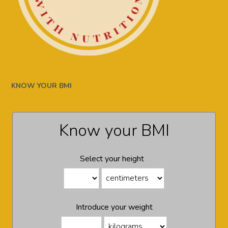
KNOW YOUR BMI
Know your BMI
Select your height
Introduce your weight