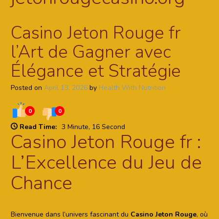
Casino Jeton Rouge fr
l’Art de Gagner avec
Élégance et Stratégie
Posted on
April 13, 2026
by
Health With Nutrition
0
0
Read Time:
3 Minute, 16 Second
Casino Jeton Rouge fr :
L’Excellence du Jeu de
Chance
Bienvenue dans l’univers fascinant du
Casino Jeton Rouge
, où