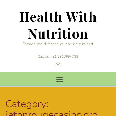
Skip
to
Health With
content
Nutrition
Personalized Nutritional counselling at its best
Call Us: +91 8918684722
Category:
jetonrougecasino.org