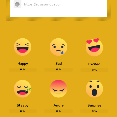
https://advisornutri.com
Happy
Sad
Excited
0
%
0
%
0
%
Sleepy
Angry
Surprise
0
%
0
%
0
%