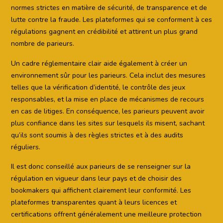
normes strictes en matière de sécurité, de transparence et de
lutte contre la fraude. Les plateformes qui se conforment à ces
régulations gagnent en crédibilité et attirent un plus grand
nombre de parieurs.
Un cadre réglementaire clair aide également à créer un
environnement sûr pour les parieurs. Cela inclut des mesures
telles que la vérification d’identité, le contrôle des jeux
responsables, et la mise en place de mécanismes de recours
en cas de litiges. En conséquence, les parieurs peuvent avoir
plus confiance dans les sites sur lesquels ils misent, sachant
qu’ils sont soumis à des règles strictes et à des audits
réguliers.
Il est donc conseillé aux parieurs de se renseigner sur la
régulation en vigueur dans leur pays et de choisir des
bookmakers qui affichent clairement leur conformité. Les
plateformes transparentes quant à leurs licences et
certifications offrent généralement une meilleure protection