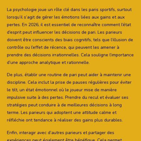
La psychologie joue un rôle clé dans les paris sportifs, surtout
lorsqu’il s’agit de gérer les émotions liées aux gains et aux
pertes. En 2026, il est essentiel de reconnaître comment l’état
d’esprit peut influencer les décisions de pari. Les parieurs
doivent être conscients des biais cognitifs, tels que l’illusion de
contrôle ou l’effet de récence, qui peuvent les amener à
prendre des décisions irrationnelles. Cela souligne l’importance
d’une approche analytique et rationnelle.
De plus, établir une routine de pari peut aider à maintenir une
discipline. Cela inclut la prise de pauses régulières pour éviter
le tilt, un état émotionnel où le joueur mise de manière
impulsive suite à des pertes. Prendre du recul et évaluer ses
stratégies peut conduire à de meilleures décisions à long
terme. Les parieurs qui adoptent une attitude calme et
réfléchie ont tendance à réaliser des gains plus durables.
Enfin, interagir avec d’autres parieurs et partager des
expériences peut également être bénéfique. Cela permet