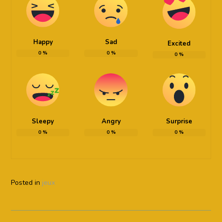
Happy
Sad
Excited
0
%
0
%
0
%
Sleepy
Angry
Surprise
0
%
0
%
0
%
Posted in
jeux