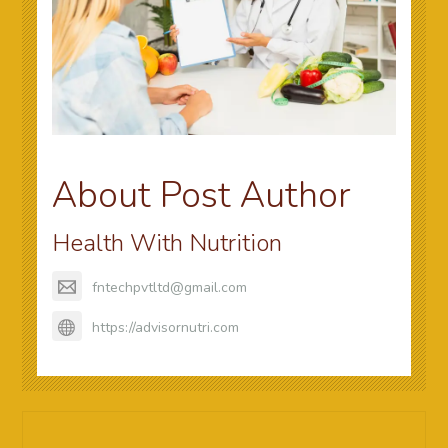
About Post Author
Health With Nutrition
fntechpvtltd@gmail.com
https://advisornutri.com