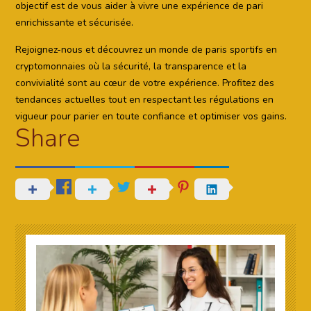
objectif est de vous aider à vivre une expérience de pari
enrichissante et sécurisée.
Rejoignez-nous et découvrez un monde de paris sportifs en
cryptomonnaies où la sécurité, la transparence et la
convivialité sont au cœur de votre expérience. Profitez des
tendances actuelles tout en respectant les régulations en
vigueur pour parier en toute confiance et optimiser vos gains.
Share