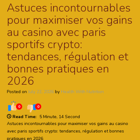
Astuces incontournables
pour maximiser vos gains
au casino avec paris
sportifs crypto:
tendances, régulation et
bonnes pratiques en
2026
Posted on
July 22, 2026
by
Health With Nutrition
0
0
Read Time:
5 Minute, 14 Second
Astuces incontournables pour maximiser vos gains au casino
avec paris sportifs crypto: tendances, régulation et bonnes
pratiques en 2026