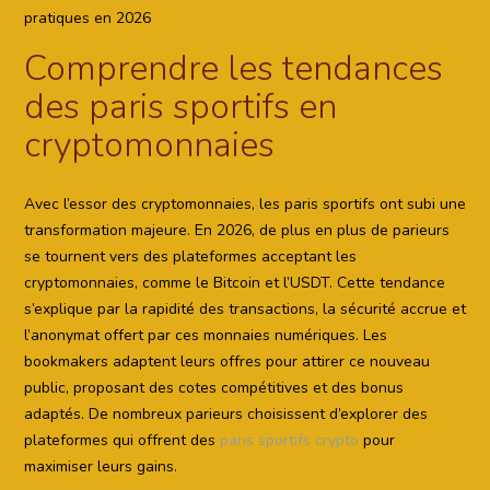
pratiques en 2026
Comprendre les tendances
des paris sportifs en
cryptomonnaies
Avec l’essor des cryptomonnaies, les paris sportifs ont subi une
transformation majeure. En 2026, de plus en plus de parieurs
se tournent vers des plateformes acceptant les
cryptomonnaies, comme le Bitcoin et l’USDT. Cette tendance
s’explique par la rapidité des transactions, la sécurité accrue et
l’anonymat offert par ces monnaies numériques. Les
bookmakers adaptent leurs offres pour attirer ce nouveau
public, proposant des cotes compétitives et des bonus
adaptés. De nombreux parieurs choisissent d’explorer des
plateformes qui offrent des
paris sportifs crypto
pour
maximiser leurs gains.