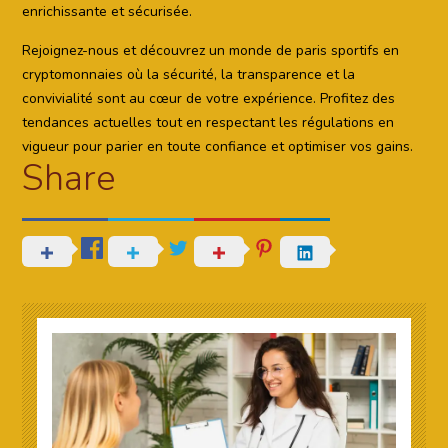
enrichissante et sécurisée.
Rejoignez-nous et découvrez un monde de paris sportifs en
cryptomonnaies où la sécurité, la transparence et la
convivialité sont au cœur de votre expérience. Profitez des
tendances actuelles tout en respectant les régulations en
vigueur pour parier en toute confiance et optimiser vos gains.
Share