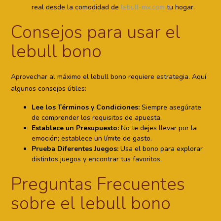
real desde la comodidad de
lebull-mx.com
tu hogar.
Consejos para usar el
lebull bono
Aprovechar al máximo el lebull bono requiere estrategia. Aquí
algunos consejos útiles:
Lee los Términos y Condiciones:
Siempre asegúrate
de comprender los requisitos de apuesta.
Establece un Presupuesto:
No te dejes llevar por la
emoción; establece un límite de gasto.
Prueba Diferentes Juegos:
Usa el bono para explorar
distintos juegos y encontrar tus favoritos.
Preguntas Frecuentes
sobre el lebull bono