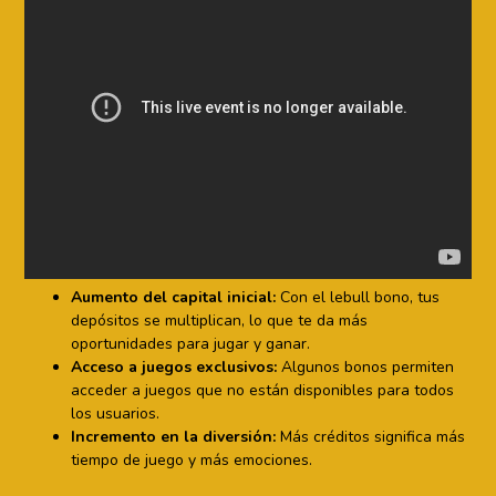
Aumento del capital inicial:
Con el lebull bono, tus
depósitos se multiplican, lo que te da más
oportunidades para jugar y ganar.
Acceso a juegos exclusivos:
Algunos bonos permiten
acceder a juegos que no están disponibles para todos
los usuarios.
Incremento en la diversión:
Más créditos significa más
tiempo de juego y más emociones.