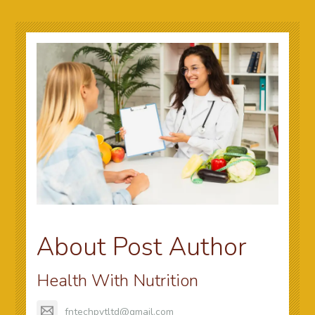
About Post Author
Health With Nutrition
fntechpvtltd@gmail.com