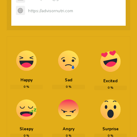
https://advisornutri.com
Happy
Sad
Excited
0
%
0
%
0
%
Sleepy
Angry
Surprise
0
%
0
%
0
%