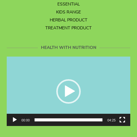
ESSENTIAL
KIDS RANGE
HERBAL PRODUCT
TREATMENT PRODUCT
HEALTH WITH NUTRITION
Video
Player
00:00
04:25