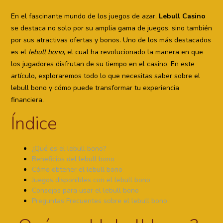
En el fascinante mundo de los juegos de azar,
Lebull Casino
se destaca no solo por su amplia gama de juegos, sino también
por sus atractivas ofertas y bonos. Uno de los más destacados
es el
lebull bono
, el cual ha revolucionado la manera en que
los jugadores disfrutan de su tiempo en el casino. En este
artículo, exploraremos todo lo que necesitas saber sobre el
lebull bono y cómo puede transformar tu experiencia
financiera.
Índice
¿Qué es el lebull bono?
Beneficios del lebull bono
Cómo obtener el lebull bono
Juegos disponibles con el lebull bono
Consejos para usar el lebull bono
Preguntas Frecuentes sobre el lebull bono