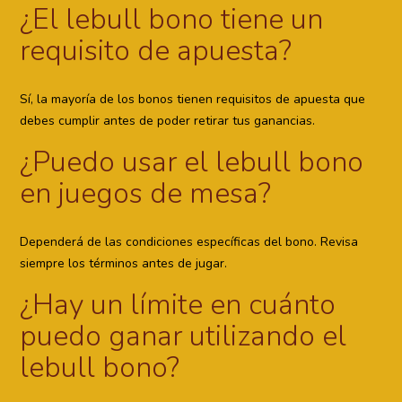
¿El lebull bono tiene un
requisito de apuesta?
Sí, la mayoría de los bonos tienen requisitos de apuesta que
debes cumplir antes de poder retirar tus ganancias.
¿Puedo usar el lebull bono
en juegos de mesa?
Dependerá de las condiciones específicas del bono. Revisa
siempre los términos antes de jugar.
¿Hay un límite en cuánto
puedo ganar utilizando el
lebull bono?