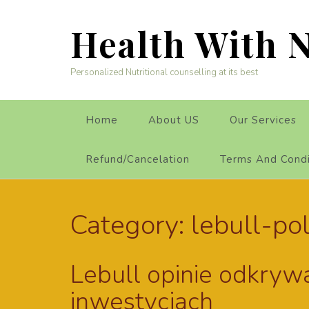
Skip
to
Health With N
content
Personalized Nutritional counselling at its best
Home
About US
Our Services
Refund/Cancelation
Terms And Condi
Category:
lebull-po
Lebull opinie odkryw
inwestycjach