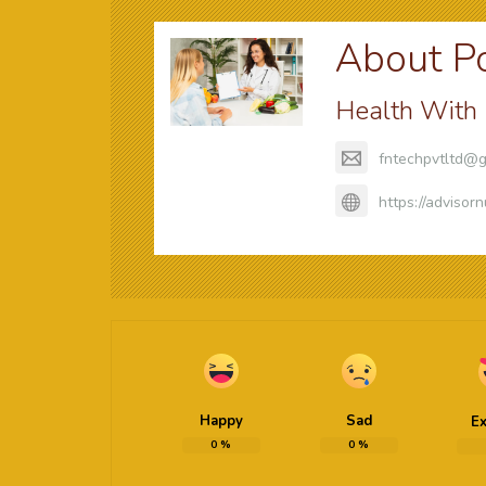
About P
Health With 
fntechpvtltd@g
https://advisorn
Happy
Sad
Ex
0
%
0
%