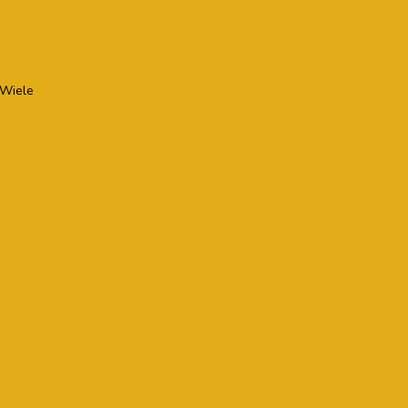
 Wiele