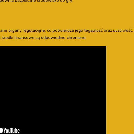
apewnia bezpieczne środowisko do gry.
ne organy regulacyjne, co potwierdza jego legalność oraz uczciwość.
 środki finansowe są odpowiednio chronione.