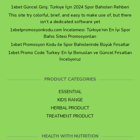
1xbet Güncel Giriş: Türkiye İçin 2024 Spor Bahisleri Rehberi
This site try colorful, brief, and easy to make use of, but there
isn’t a dedicated software yet
1xbetpromosyonkodu.com İncelemesi: Türkiye’nin En İyi Spor
Bahis Sitesi Promosyonları
1xbet Promosyon Kodu ile Spor Bahislerinde Büyük Fırsatlar
1xbet Promo Code Turkey: En İyi Bonusları ve Güncel Fırsatları
İnceliyoruz
PRODUCT CATEGORIES
ESSENTIAL
KIDS RANGE
HERBAL PRODUCT
TREATMENT PRODUCT
HEALTH WITH NUTRITION