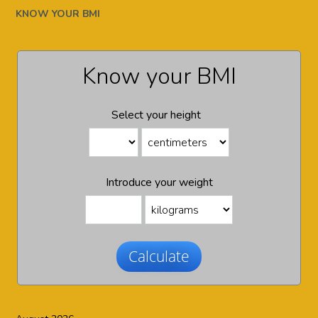
KNOW YOUR BMI
Know your BMI
Select your height
Introduce your weight
Calculate