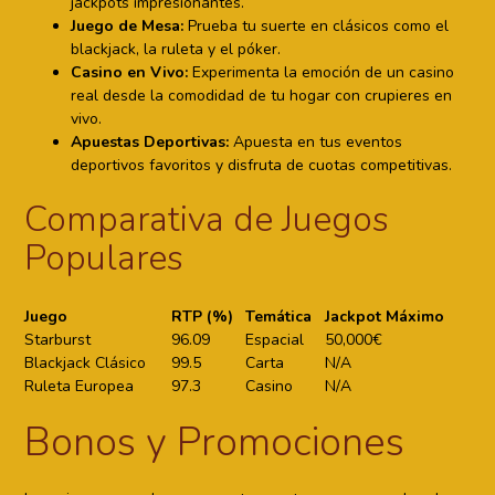
jackpots impresionantes.
Juego de Mesa:
Prueba tu suerte en clásicos como el
blackjack, la ruleta y el póker.
Casino en Vivo:
Experimenta la emoción de un casino
real desde la comodidad de tu hogar con crupieres en
vivo.
Apuestas Deportivas:
Apuesta en tus eventos
deportivos favoritos y disfruta de cuotas competitivas.
Comparativa de Juegos
Populares
Juego
RTP (%)
Temática
Jackpot Máximo
Starburst
96.09
Espacial
50,000€
Blackjack Clásico
99.5
Carta
N/A
Ruleta Europea
97.3
Casino
N/A
Bonos y Promociones