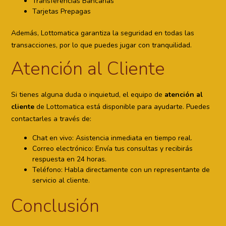
Transferencias Bancarias
Tarjetas Prepagas
Además, Lottomatica garantiza la seguridad en todas las
transacciones, por lo que puedes jugar con tranquilidad.
Atención al Cliente
Si tienes alguna duda o inquietud, el equipo de
atención al
cliente
de Lottomatica está disponible para ayudarte. Puedes
contactarles a través de:
Chat en vivo: Asistencia inmediata en tiempo real.
Correo electrónico: Envía tus consultas y recibirás
respuesta en 24 horas.
Teléfono: Habla directamente con un representante de
servicio al cliente.
Conclusión