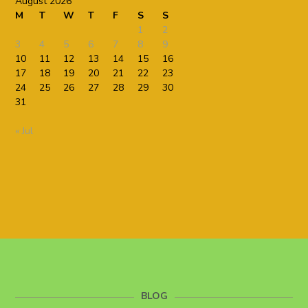
August 2026
M
T
W
T
F
S
S
1
2
3
4
5
6
7
8
9
10
11
12
13
14
15
16
17
18
19
20
21
22
23
24
25
26
27
28
29
30
31
« Jul
BLOG