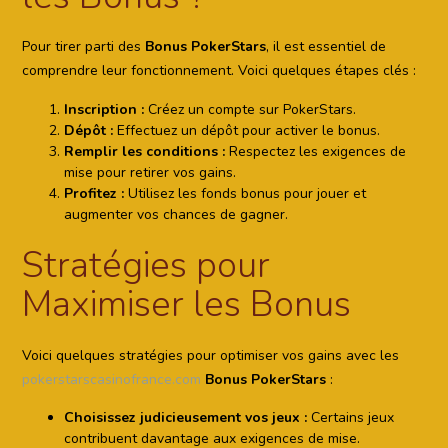
Pour tirer parti des
Bonus PokerStars
, il est essentiel de
comprendre leur fonctionnement. Voici quelques étapes clés :
Inscription :
Créez un compte sur PokerStars.
Dépôt :
Effectuez un dépôt pour activer le bonus.
Remplir les conditions :
Respectez les exigences de
mise pour retirer vos gains.
Profitez :
Utilisez les fonds bonus pour jouer et
augmenter vos chances de gagner.
Stratégies pour
Maximiser les Bonus
Voici quelques stratégies pour optimiser vos gains avec les
pokerstarscasinofrance.com
Bonus PokerStars
:
Choisissez judicieusement vos jeux :
Certains jeux
contribuent davantage aux exigences de mise.