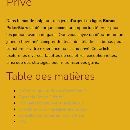
Privé
Dans le monde palpitant des jeux d’argent en ligne,
Bonus
PokerStars
se démarque comme une opportunité en or pour
les joueurs avides de gains. Que vous soyez un débutant ou un
joueur chevronné, comprendre les subtilités de ces bonus peut
transformer votre expérience au casino privé. Cet article
explore les diverses facettes de ces offres exceptionnelles,
ainsi que des stratégies pour maximiser vos gains.
Table des matières
Qu’est-ce que le Bonus PokerStars ?
Types de Bonus Offerts
Comment Fonctionnent les Bonus ?
Stratégies pour Maximiser les Bonus
Conseils pour Jouer au Casino Privé
FAQ