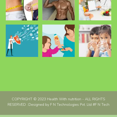
COPYRIGHT © 2023 Health With nutrition - ALL RIGHTS
RESERVED ::Designed by F N Technologies Pvt. Ltd
#F N Tech