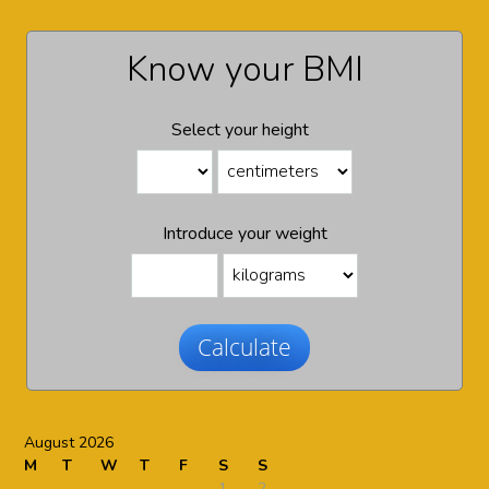
Know your BMI
Select your height
Introduce your weight
Calculate
August 2026
M
T
W
T
F
S
S
1
2