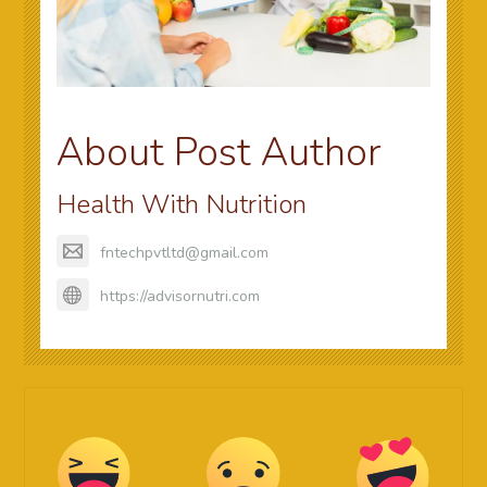
About Post Author
Health With Nutrition
fntechpvtltd@gmail.com
https://advisornutri.com