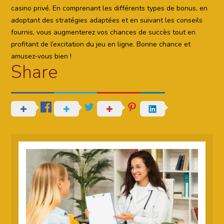
casino privé. En comprenant les différents types de bonus, en
adoptant des stratégies adaptées et en suivant les conseils
fournis, vous augmenterez vos chances de succès tout en
profitant de l’excitation du jeu en ligne. Bonne chance et
amusez-vous bien !
Share