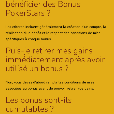
bénéficier des Bonus
PokerStars ?
Les critères incluent généralement la création d’un compte, la
réalisation d’un dépôt et le respect des conditions de mise
spécifiques à chaque bonus.
Puis-je retirer mes gains
immédiatement après avoir
utilisé un bonus ?
Non, vous devez d’abord remplir les conditions de mise
associées au bonus avant de pouvoir retirer vos gains.
Les bonus sont-ils
cumulables ?