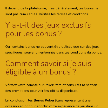
Il dépend de la plateforme, mais généralement, les bonus ne
sont pas cumulables. Vérifiez les termes et conditions.
Y a-t-il des jeux exclusifs
pour les bonus ?
Oui, certains bonus ne peuvent être utilisés que sur des jeux
spécifiques, souvent mentionnés dans les conditions du bonus.
Comment savoir si je suis
éligible à un bonus ?
Vérifiez votre compte sur PokerStars et consultez la section
des promotions pour voir les offres disponibles.
En conclusion, les
Bonus PokerStars
représentent une
occasion en or pour enrichir votre expérience de jeu dans un