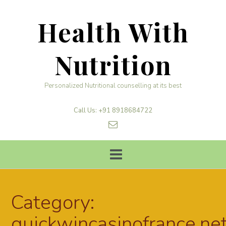
Skip
to
Health With
content
Nutrition
Personalized Nutritional counselling at its best
Call Us: +91 8918684722
Category:
quickwincasinofrance.ne