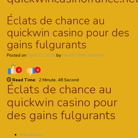
Éclats de chance au
quickwin casino pour des
gains fulgurants
Posted on
April 12, 2026
by
Health With Nutrition
0
0
Read Time:
2 Minute, 48 Second
Éclats de chance au
quickwin casino pour
des gains fulgurants
Introduction