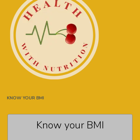
KNOW YOUR BMI
Know your BMI