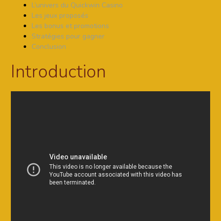
L’univers du Quickwin Casino
Les jeux proposés
Les bonus et promotions
Stratégies pour gagner
Conclusion
Introduction