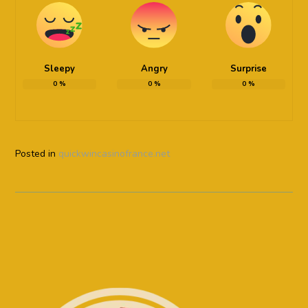
Sleepy
Angry
Surprise
0
%
0
%
0
%
Posted in
quickwincasinofrance.net