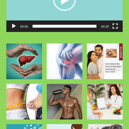
00:00
04:25