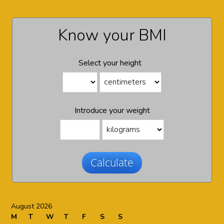
Know your BMI
Select your height
Introduce your weight
Calculate
August 2026
M
T
W
T
F
S
S