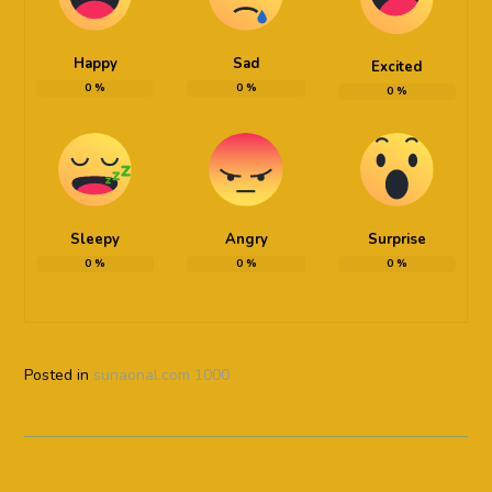
Happy
Sad
Excited
0
%
0
%
0
%
Sleepy
Angry
Surprise
0
%
0
%
0
%
Posted in
sunaonal.com 1000