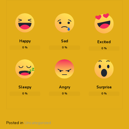
Happy
Sad
Excited
0
%
0
%
0
%
Sleepy
Angry
Surprise
0
%
0
%
0
%
Posted in
Uncategorized