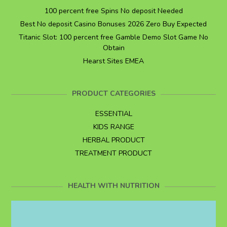
100 percent free Spins No deposit Needed
Best No deposit Casino Bonuses 2026 Zero Buy Expected
Titanic Slot: 100 percent free Gamble Demo Slot Game No
Obtain
Hearst Sites EMEA
PRODUCT CATEGORIES
ESSENTIAL
KIDS RANGE
HERBAL PRODUCT
TREATMENT PRODUCT
HEALTH WITH NUTRITION
Video
Player